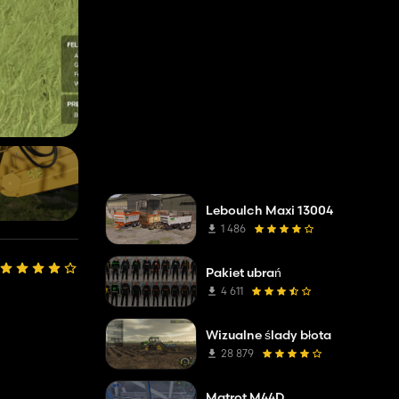
Leboulch Maxi 13004
1 486
Pakiet ubrań
4 611
Wizualne ślady błota
28 879
Matrot M44D