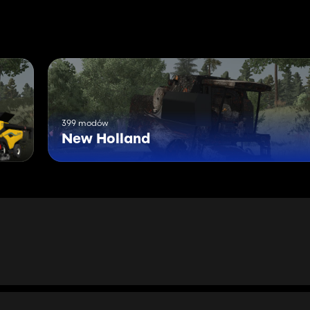
399 modów
New Holland