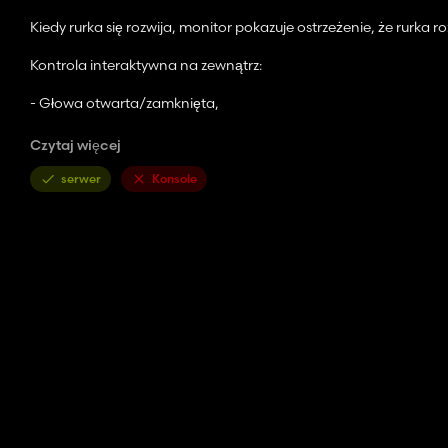
Kiedy rurka się rozwija, monitor pokazuje ostrzeżenie, że rurka ro
Kontrola interaktywna na zewnątrz:
- Głowa otwarta/zamknięta,
- Zainstaluj/wyjmij znak ostrzegawczy
Czytaj więcej
-StrawHacker/Słomka Schwad (tylko animacja do zmiany między 
serwer
Konsole
Interaktywna kontrola w środku:
- Głowa otwarta/zamknięta
- Włącz/wyłącz światło
- Przednie światło pracy włączone/wyłączone
- Do cholery światła
- Zmiana między dwoma monitorami (dodatkowe punkty IC na 
- Wiper włącznia/wyłączona