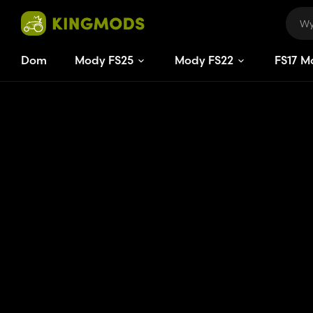
Dom
Mody FS25
Mody FS22
FS
17
M