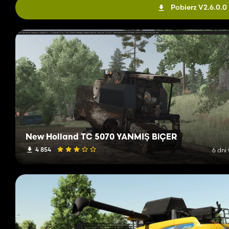
Pobierz V2.6.0.0
New Holland TC 5070 YANMIŞ BİÇER
4 854
6 dni