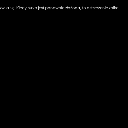
zwija się. Kiedy rurka jest ponownie złożona, to ostrzeżenie znika.
pokosem a hackiem musisz zrobić to jak zwykle w pojeździe)
drugim wyświetlaczu)