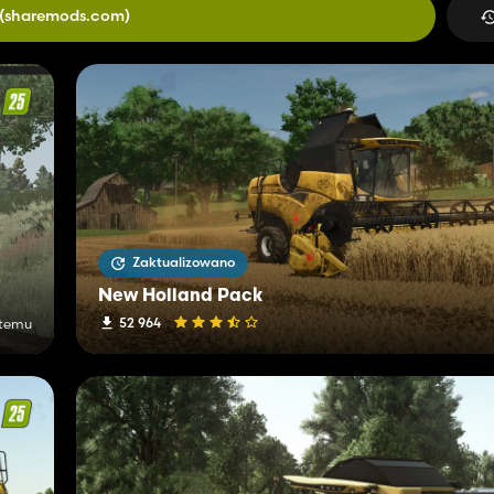
(sharemods.com)
Zaktualizowano
New Holland Pack
52 964
 temu