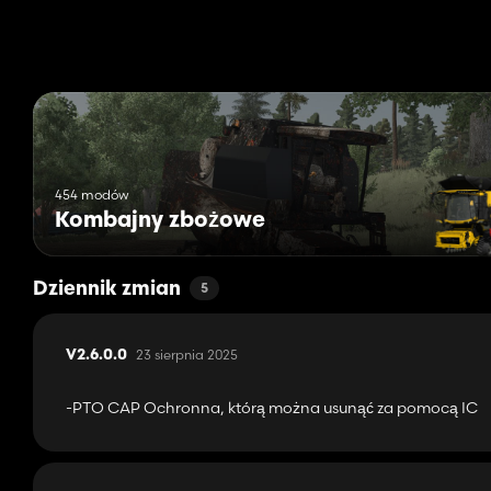
- Thrresher Otwórz/zamknięcie
- Uruchom/przełącz silnik
- Tryb rozpoczęcia/zamknięcia pracy
-Tube składanie/rozwój
454 modów
Kombajny zbożowe
Dziennik zmian
5
23 sierpnia 2025
V2.6.0.0
-PTO CAP Ochronna, którą można usunąć za pomocą IC