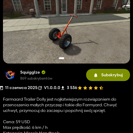
Squigglze
Subskrybuj
869 subskrybentów
11 czerwca 2025
V1.0.0.0
3 536
Farmaard Trailer Dolly jest najłatwiejszym rozwiązaniem do
przenoszenia małych przyczep i takie dla Farmyard. Chwyć
uchwyt, przymocuj do zaczepu i popchnij swój sprzęt.
Cena: 59 USD
Max prędkość: 6 km / h
Kategoria: Miscols Handtools