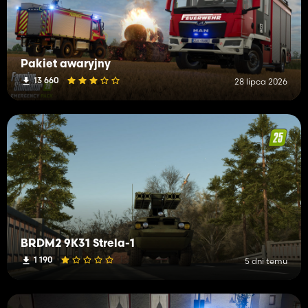
Pakiet awaryjny
13 660
28 lipca 2026
BRDM2 9K31 Strela-1
1 190
5 dni temu