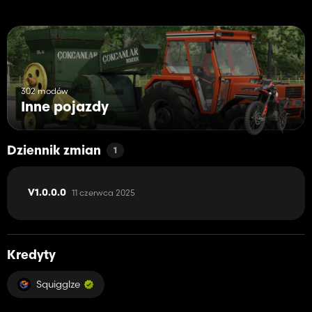
302 modów
Inne pojazdy
Dziennik zmian
1
11 czerwca 2025
V1.0.0.0
Kredyty
Squigglze