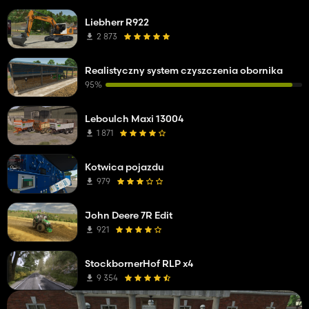
Liebherr R922
2 873
Realistyczny system czyszczenia obornika
95%
Leboulch Maxi 13004
1 871
Kotwica pojazdu
979
John Deere 7R Edit
921
StockbornerHof RLP x4
9 354