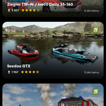
Ziegler TSF-W / Iveco Daily 35-160
3 301
6 dni temu
Seedoo GTX
1 967
3 dni temu