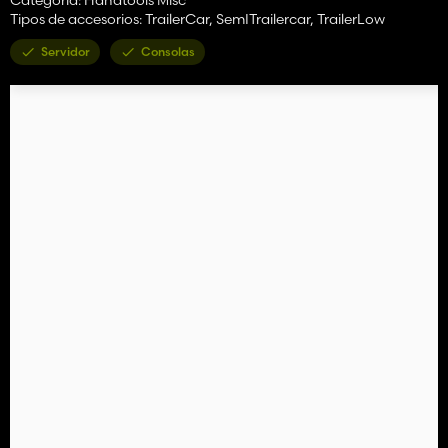
Tipos de accesorios: TrailerCar, SemITrailercar, TrailerLow
Servidor
Consolas