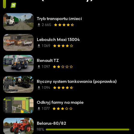
Tryb transportu śmieci
2 665
Leboulch Maxi 13004
1 069
Renault TZ
1 097
Ręczny system tankowania (poprawka)
1 094
Odkryj farmy na mapie
1 077
Belarus-80/82
98%