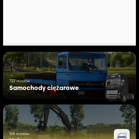
każdą z opcji FDR w branży pojazdów. Niech narzędzia
elektryczne zainstalowane umiarkowanie, aby napełnić
ciężarówkę „wodą”, aby działać jako przeciwwagi (dostarczone
obrazy).
722 modów
Samochody ciężarowe
168 modów