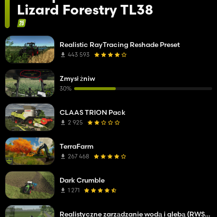
Lizard Forestry TL38
Realistic RayTracing Reshade Preset
443 593
Zmysł żniw
30%
CLAAS TRION Pack
2 925
TerraFarm
267 468
Dark Crumble
1 271
Realistyczne zarządzanie wodą i glebą (RWSM)