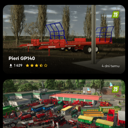
Pieri GP140
1 629
4 dni temu