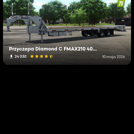
Przyczepa Diamond C FMAX210 40 stóp typu gooseneck
24 030
10 maja 2026