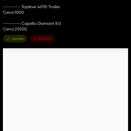
---------- Topliner 4090 Trailer
Cena 1000
---------- Capello Diamant 8.0
Cena 25500
serwer
Konsole