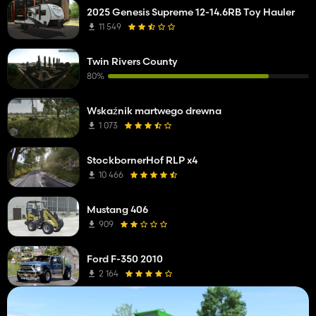
2025 Genesis Supreme 12-14.6RB Toy Hauler
11 549
Twin Rivers County
80%
Wskaźnik martwego drewna
1 073
StockbornerHof RLP x4
10 466
Mustang 406
909
Ford F-350 2010
2 164