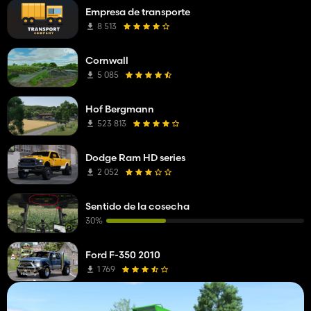
Empresa de transporte
8 513
Cornwall
5 085
Hof Bergmann
523 813
Dodge Ram HD series
2 052
Sentido de la cosecha
30%
Ford F-350 2010
1 769