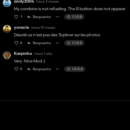
andy2004
hace 3 meses
My combine is not refueling. The R button does not appear.
1
Respuesta
1.1.0.0
yoracle
hace 10 meses
Désolé ce n’est pas des Topliner sur les photos
0
Respuesta
1.1.0.0
Karpinho
hace 1 año
Very Nice Mod :)
0
Respuesta
1.0.0.0
Contacto