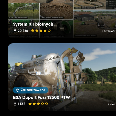
System rur błotnych
20 566
1 tydzień
Zaktualizowano
BSA Duport Fass 12500 PTW
1 568
2 dni