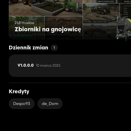
245 modów
Zbiorniki na gnojowicę
Dziennik zmian
1
10 marca 2025
V1.0.0.0
Kredyty
Despo93
de_Dom