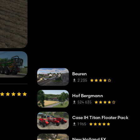
Beuren
2 235
Hof Bergmann
524 635
Case IH Titan Floater Pack
1 965
New Holland FX