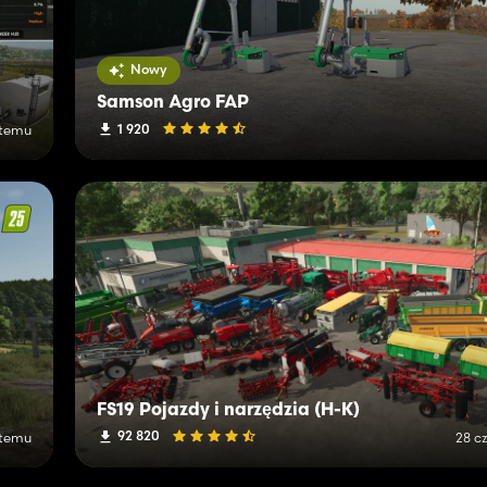
Nowy
Samson Agro FAP
1 920
 temu
FS19 Pojazdy i narzędzia (H-K)
92 820
 temu
28 c