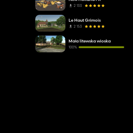
2 133
Le Haut Grimois
2 153
Mała litewska wioska
100%