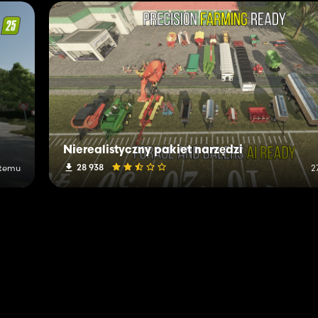
Nierealistyczny pakiet narzędzi
28 938
 temu
2