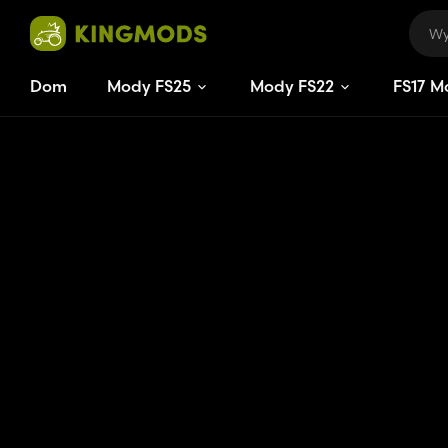
Dom
Mody FS25
Mody FS22
FS
17
M