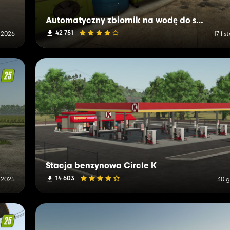
Automatyczny zbiornik na wodę do szklarni i zwierząt
42 751
 2026
17 li
Stacja benzynowa Circle K
14 603
a 2025
30 g