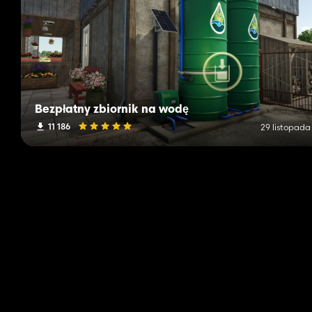
Bezpłatny zbiornik na wodę
11 186
29 listopada