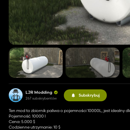
LJR Modding
Subskrybuj
267 subskrybentów
Ten mod to zbiornik paliwa o pojemności 10000L, jest idealny 
Pojemność: 10000 l
Cena: 5.000 $
Codzienne utrzymanie: 10 $