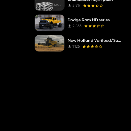
2 917
Dodge Ram HD series
2 563
New Holland Varifeed/Superflex
1 126