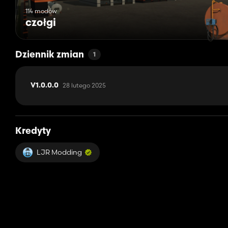
114 modów
czołgi
Dziennik zmian
1
28 lutego 2025
V1.0.0.0
Kredyty
LJR Modding