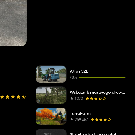
Atlas 52E
98%
Wskaźnik martwego drewna
1 070
TerraFarm
269 357
Stabilizator fizyki palet