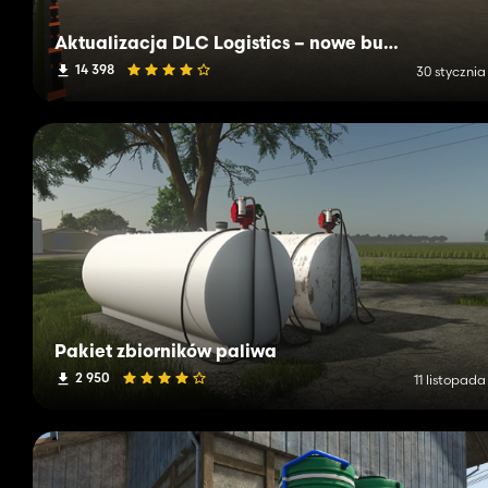
Aktualizacja DLC Logistics – nowe budynki i funkcje w Farming Simulator 25
14 398
30 stycznia
Pakiet zbiorników paliwa
2 950
11 listopad