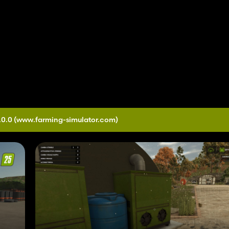
.0.0
(www.farming-simulator.com)