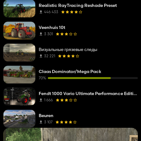
Realistic RayTracing Reshade Preset
446 433
Veenhuis 10t
3 301
Визуальные грязевые следы
32 221
Claas Dominator/Mega Pack
70%
Fendt 1000 Vario Ultimate Performance Edition
1 666
Beuren
3 107