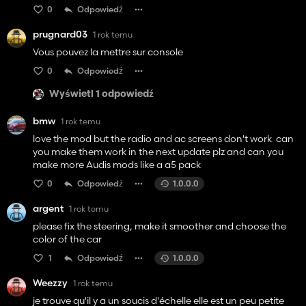
0
Odpowiedź
prugnard03
1 rok temu
Vous pouvez la mettre sur console
0
Odpowiedź
Wyświetl 1 odpowiedź
bmw
1 rok temu
love the mod but the radio and ac screens don't work can
you make them work in the next update plz and can you
make more Audis mods like a a5 pack
0
Odpowiedź
1.0.0.0
argent
1 rok temu
please fix the steering, make it smoother and choose the
color of the car
1
Odpowiedź
1.0.0.0
Weezzy
1 rok temu
je trouve qu'il y a un soucis d'échelle elle est un peu petite