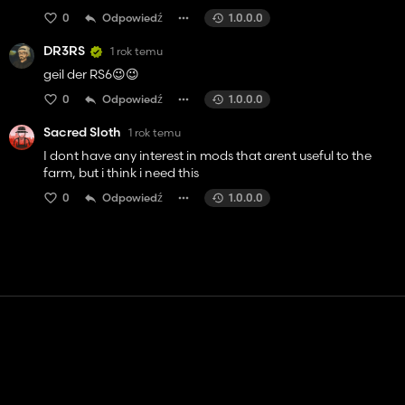
0
Odpowiedź
1.0.0.0
DR3RS
1 rok temu
geil der RS6😉😉
0
Odpowiedź
1.0.0.0
Sacred Sloth
1 rok temu
I dont have any interest in mods that arent useful to the
farm, but i think i need this
0
Odpowiedź
1.0.0.0
Kontakt
Pomoc