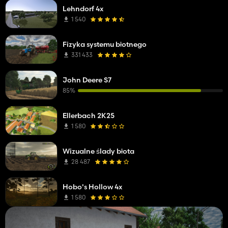
Lehndorf 4x
1 540
Fizyka systemu błotnego
331 433
John Deere S7
85%
Ellerbach 2K25
1 580
Wizualne ślady błota
28 487
Hobo's Hollow 4x
1 580