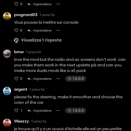
0
rispondere
prugnard03
1 anno fa
Vous pouvez la mettre sur console
0
rispondere
Visualizza 1 risposta
bmw
1 anno fa
love the mod but the radio and ac screens don't work can
you make them work in the next update plz and can you
make more Audis mods like a a5 pack
0
rispondere
1.0.0.0
argent
1 anno fa
please fix the steering, make it smoother and choose the
color of the car
1
rispondere
1.0.0.0
Weezzy
1 anno fa
je trouve qu'il y a un soucis d'échelle elle est un peu petite