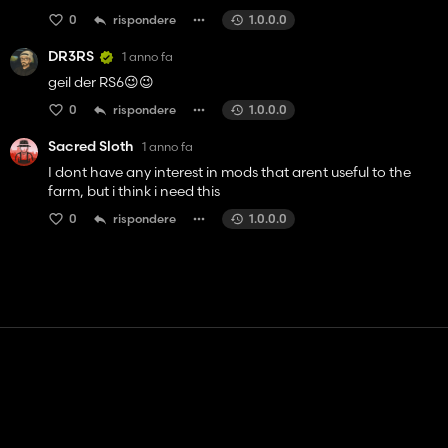
0
rispondere
1.0.0.0
DR3RS
1 anno fa
geil der RS6😉😉
0
rispondere
1.0.0.0
Sacred Sloth
1 anno fa
I dont have any interest in mods that arent useful to the
farm, but i think i need this
0
rispondere
1.0.0.0
Contatto
Aiuto