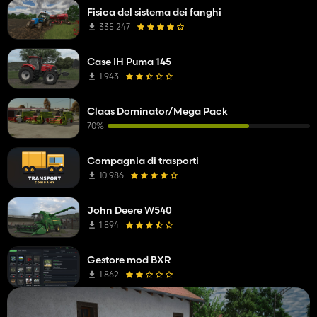
Fisica del sistema dei fanghi
335 247
Case IH Puma 145
1 943
Claas Dominator/Mega Pack
70%
Compagnia di trasporti
10 986
John Deere W540
1 894
Gestore mod BXR
1 862