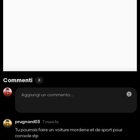
Commenti
8
prugnard03
7 mesi fa
Tu pourrais faire un voiture mordene et de sport pour
console stp