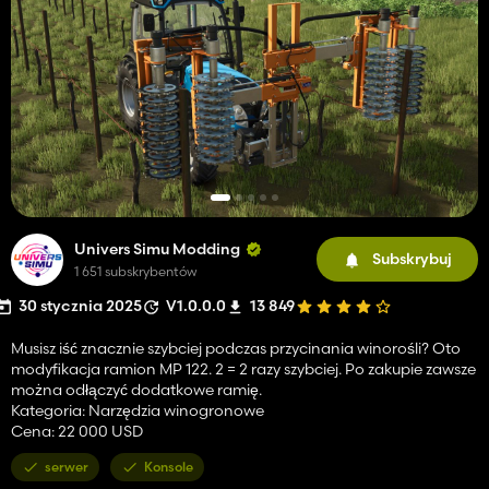
Univers Simu Modding
Subskrybuj
1 651 subskrybentów
30 stycznia 2025
V1.0.0.0
13 849
Musisz iść znacznie szybciej podczas przycinania winorośli? Oto
modyfikacja ramion MP 122. 2 = 2 razy szybciej. Po zakupie zawsze
można odłączyć dodatkowe ramię.
Kategoria: Narzędzia winogronowe
Cena: 22 000 USD
serwer
Konsole