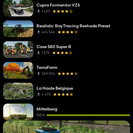
Cupra Formentor VZ5
1 439
Realistic RayTracing Reshade Preset
445 546
Case 580 Super R
1 379
TerraFarm
269 394
La Haute Belgique
4 579
Mittelberg
100%