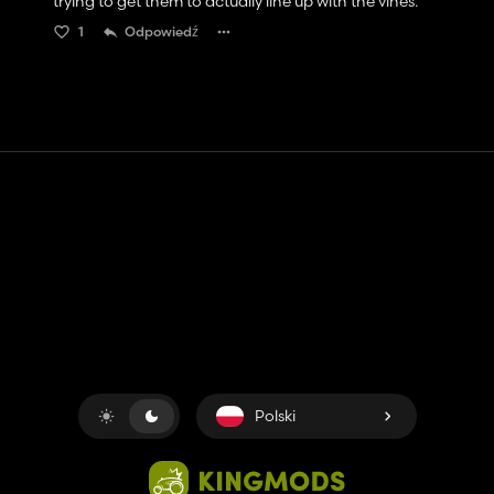
trying to get them to actually line up with the vines.
1
Odpowiedź
Kontakt
Pomoc
Warunki usługi
Polityka prywatności
Zarządzaj plikami cookie
Polski