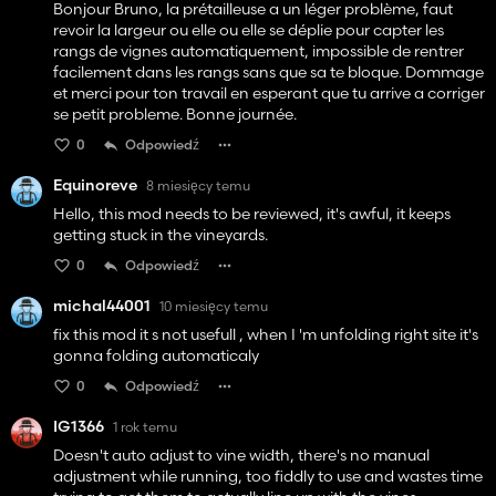
Bonjour Bruno, la prétailleuse a un léger problème, faut
revoir la largeur ou elle ou elle se déplie pour capter les
rangs de vignes automatiquement, impossible de rentrer
facilement dans les rangs sans que sa te bloque. Dommage
et merci pour ton travail en esperant que tu arrive a corriger
se petit probleme. Bonne journée.
0
Odpowiedź
Equinoreve
8 miesięcy temu
Hello, this mod needs to be reviewed, it's awful, it keeps
getting stuck in the vineyards.
0
Odpowiedź
michal44001
10 miesięcy temu
fix this mod it s not usefull , when I 'm unfolding right site it's
gonna folding automaticaly
0
Odpowiedź
IG1366
1 rok temu
Doesn't auto adjust to vine width, there's no manual
adjustment while running, too fiddly to use and wastes time