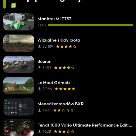
Manitou MLT737
100%
Wizualne ślady błota
32 189
Beuren
3 077
Le Haut Grimois
2 966
Menedżer modów BXR
1 760
Fendt 1000 Vario Ultimate Performance Edition
1 628