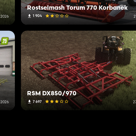
Rostselmash Torum 770 Korbanek
1 904
 2026
2
RSM DX850/970
7 697
 2026
2