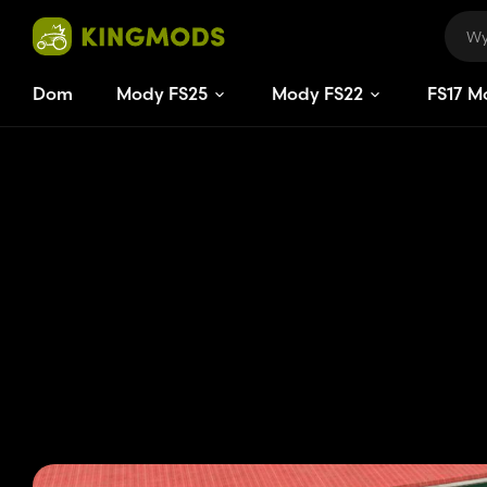
Dom
Mody FS25
Mody FS22
FS
17
M