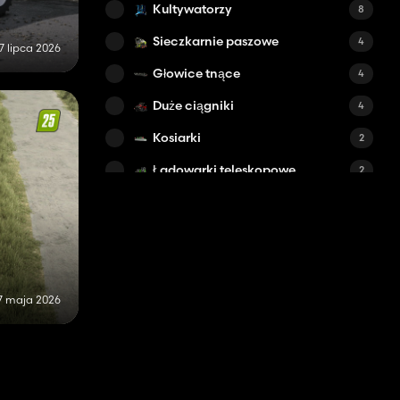
Kultywatorzy
8
Sieczkarnie paszowe
4
7 lipca 2026
Głowice tnące
4
Duże ciągniki
4
Kosiarki
2
Ładowarki teleskopowe
2
Głębosze
2
Przyczepy burtowe do bel
1
Brony wirnikowe
1
Przyczepy nagłówkowe
1
7 maja 2026
Inne mody
1
Zgrabiarki
1
Samochody
1