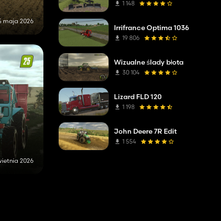
1 148
5 maja 2026
Irrifrance Optima 1036
19 806
Wizualne ślady błota
30 104
Lizard FLD 120
1 198
John Deere 7R Edit
1 554
wietnia 2026