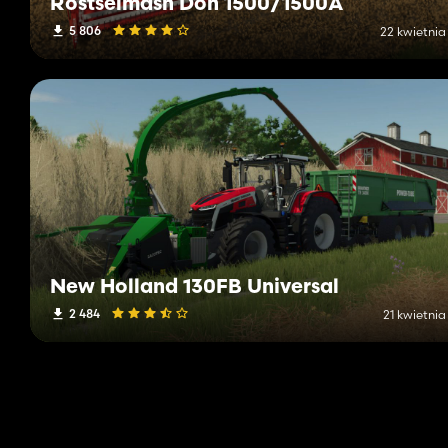
Rostselmash Don 1500/1500A
5 806
22 kwietnia
New Holland 130FB Universal
2 484
21 kwietnia