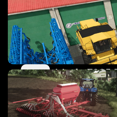
Mody FS25 
52 modów
Strona 1 z 5