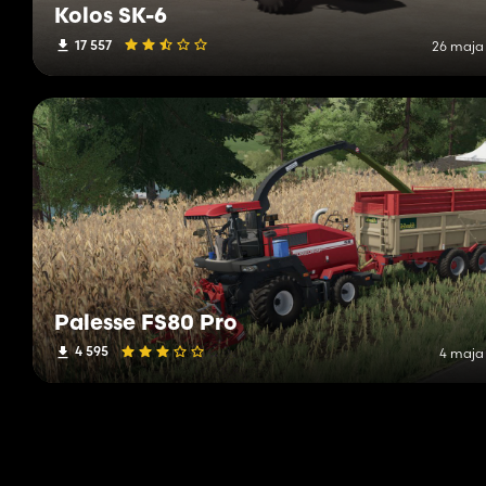
Kolos SK-6
17 557
26 maja
Palesse FS80 Pro
4 595
4 maja