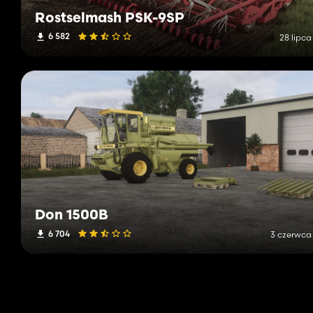
Rostselmash PSK-9SP
6 582
28 lipca
Don 1500B
6 704
3 czerwca