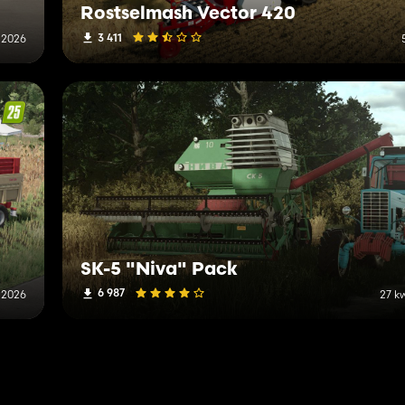
Rostselmash Vector 420
3 411
 2026
SK-5 "Niva" Pack
6 987
 2026
27 k