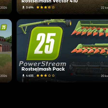
Rostselmash Vector 410
3 694
 2026
22 k
Rostselmash Pack
4 635
 2026
20 k