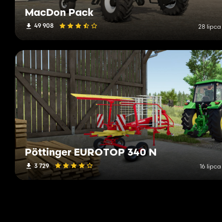
MacDon Pack
49 908
28 lipca
Pöttinger EUROTOP 340 N
3 729
16 lipc