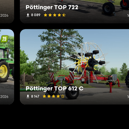
Pöttinger TOP 722
8 089
 2026
1
Pöttinger TOP 612 C
8 147
a 2026
1