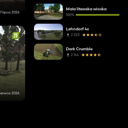
Mała litewska wioska
11 lipca 2026
100%
Lehndorf 4x
2 323
Dark Crumble
2 144
zerwca 2026