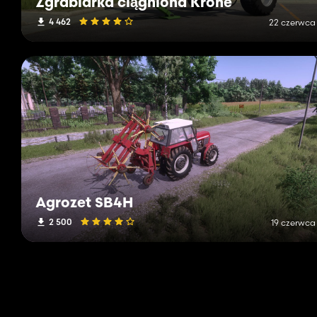
Zgrabiarka ciągniona Krone
4 462
22 czerwca
Agrozet SB4H
2 500
19 czerwca