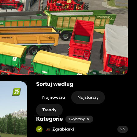
Sortuj według
Najnowsza
Najstarszy
Trendy
Kategorie
1 wybrany
Zgrabiarki
93