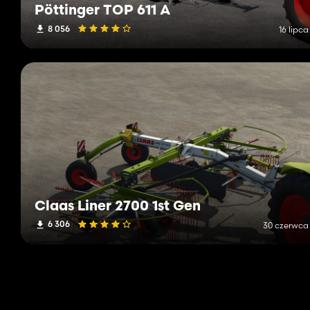
Pöttinger TOP 611 A
8 056
16 lipc
Claas Liner 2700 1st Gen
6 306
30 czerwca