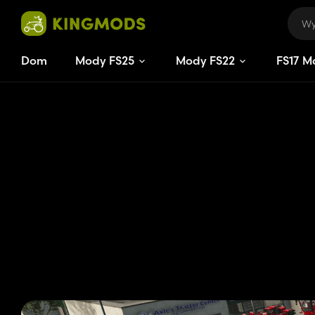
Dom
Mody FS25
Mody FS22
FS
17
M