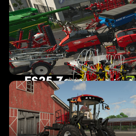
FS25 Zgrabiarki
93 modów
Strona 1 z 8