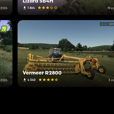
Lizard SB4H
1 864
 2026
19 c
Vermeer R2800
4 340
 2026
3 c