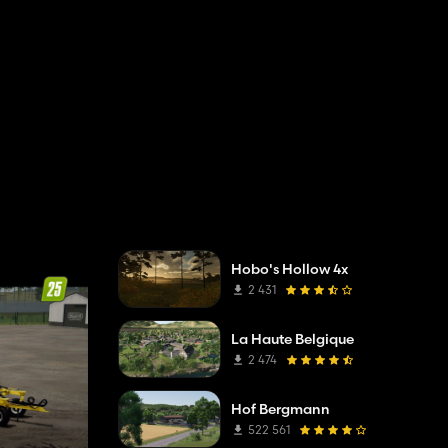
Hobo's Hollow 4x
2 431
La Haute Belgique
2 474
Hof Bergmann
522 561