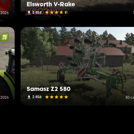
Elsworth V-Rake
3 858
a 2026
Samasz Z2 580
2 856
 2026
30 c