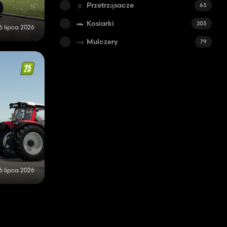
Przetrząsacze
63
Kosiarki
203
6 lipca 2026
Mulczery
79
6 lipca 2026