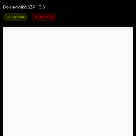
Do siewnika SZP - 3,6
serwer
Konsole