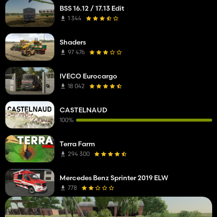
BSS 16.12 / 17.13 Edit
1 344
Shaders
97 476
IVECO Eurocargo
18 042
CASTELNAUD
100%
Terra Farm
294 300
Mercedes Benz Sprinter 2019 ELW
778