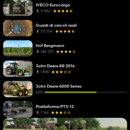
IVECO Eurocargo
17 836
Guasti di veicoli reali
271 204
Hof Bergmann
484 729
John Deere 8R 2014
1 898
John Deere 6000 Series
63%
Piattaforma PTS-12
7 166