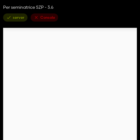
Per seminatrice SZP - 3.6
server
Console