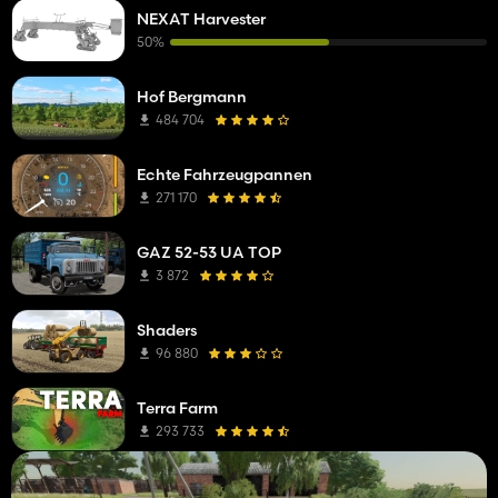
NEXAT Harvester
50%
Hof Bergmann
484 704
Echte Fahrzeugpannen
271 170
GAZ 52-53 UA TOP
3 872
Shaders
96 880
Terra Farm
293 733