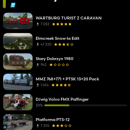
WARTBURG TURIST Z CARAVAN
7 032
Elmcreek Snow 4x Edit
47 320
Stary Dobrzyn 1980
942
MMZ 768+771 + PTSK 13+20 Pack
1 654
Dźwig Volvo FMX Palfinger
30%
Platforma PTS-12
7 255