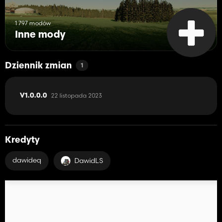
1 797 modów
Inne mody
Dziennik zmian
1
22 listopada 2023
V1.0.0.0
Kredyty
dawideq
DawidLS