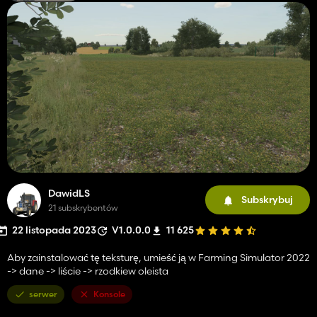
DawidLS
Subskrybuj
21 subskrybentów
22 listopada 2023
V1.0.0.0
11 625
Aby zainstalować tę teksturę, umieść ją w Farming Simulator 2022
-> dane -> liście -> rzodkiew oleista
serwer
Konsole