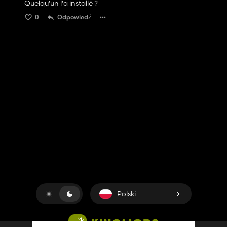
Quelqu'un l'a installé ?
0
Odpowiedź
Kontakt
Pomoc
Warunki usługi
Polityka prywatności
Zarządzaj plikami cookie
Polski