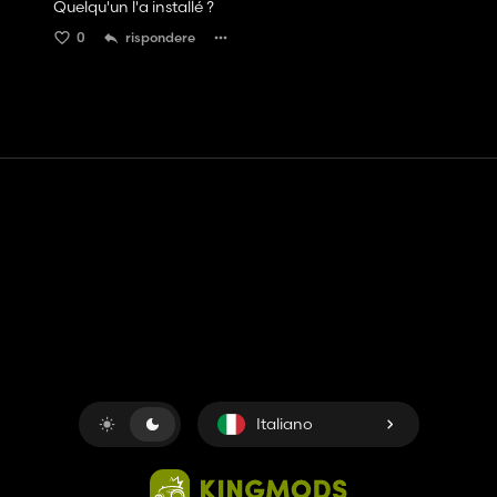
Quelqu'un l'a installé ?
0
rispondere
Contatto
Aiuto
Termini di servizio
politica sulla riservatezza
Gestisci i cookie
Italiano