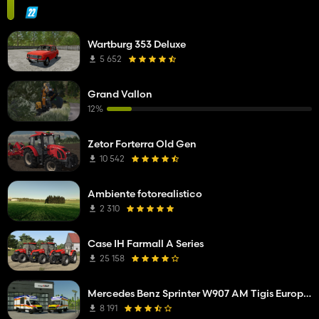
Wartburg 353 Deluxe
5 652
Grand Vallon
12%
Zetor Forterra Old Gen
10 542
Ambiente fotorealistico
2 310
Case IH Farmall A Series
25 158
Mercedes Benz Sprinter W907 AM Tigis Europa RTW
8 191