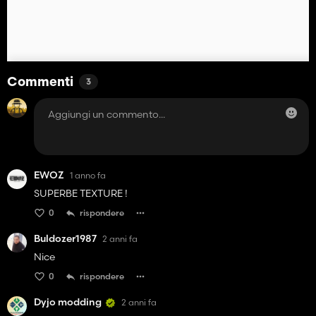
Commenti
3
EWOZ
1 anno fa
SUPERBE TEXTURE !
0
rispondere
Buldozer1987
2 anni fa
Nice
0
rispondere
Dyjo modding
2 anni fa