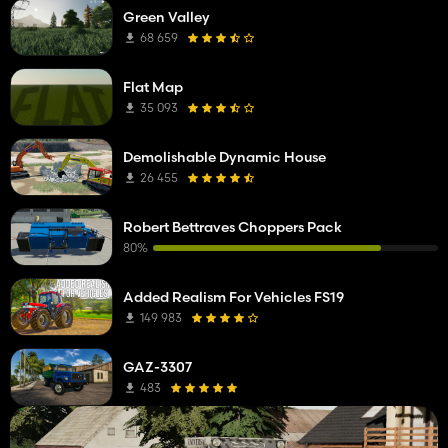
Green Valley
68 659
Flat Map
35 093
Demolishable Dynamic House
26 455
Robert Bettraves Choppers Pack
80%
Added Realism For Vehicles FS19
149 983
GAZ-3307
483