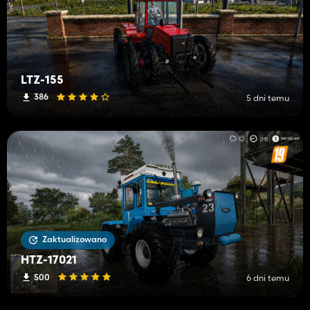
LTZ-155
386
5 dni temu
Zaktualizowano
HTZ-17021
500
6 dni temu