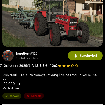
Ionutionut125
Subskrybuj
2 subskrybentów
26 lutego 2025
V1.5.5.6
4 262
Universal 1010 DT ze zmodyfikowaną kabiną i ma Power IC 190
KM
100 000 euro
Ma turbinę
serwer
Konsole