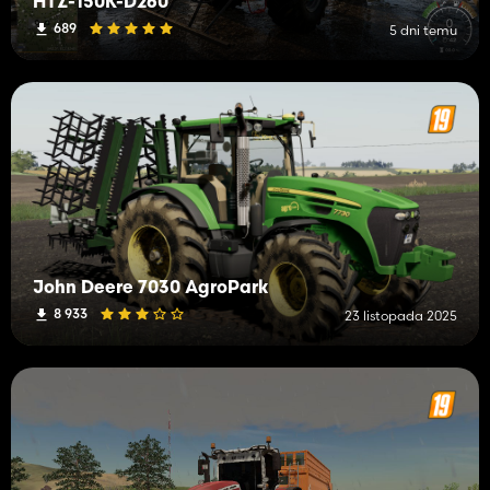
HTZ-150K-D260
689
5 dni temu
John Deere 7030 AgroPark
8 933
23 listopada 2025