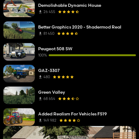
Demolishable Dynamic House
26 455
Better Graphics 2020 - Shadermod Real
81 450
Peugeot 508 SW
100%
GAZ-3307
480
Green Valley
68 654
Added Realism For Vehicles FS19
149 982