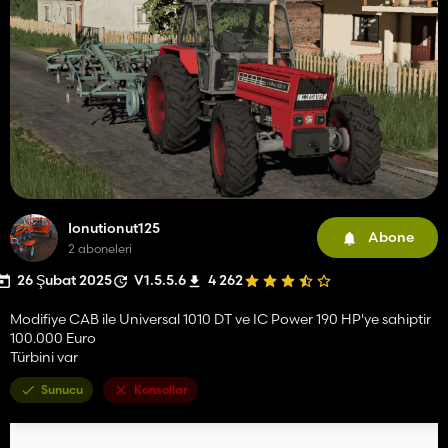
Ionutionut125
Abone
2 aboneleri
26 Şubat 2025
V1.5.5.6
4 262
Modifiye CAB ile Universal 1010 DT ve IC Power 190 HP'ye sahiptir
100.000 Euro
Türbini var
Sunucu
Konsollar