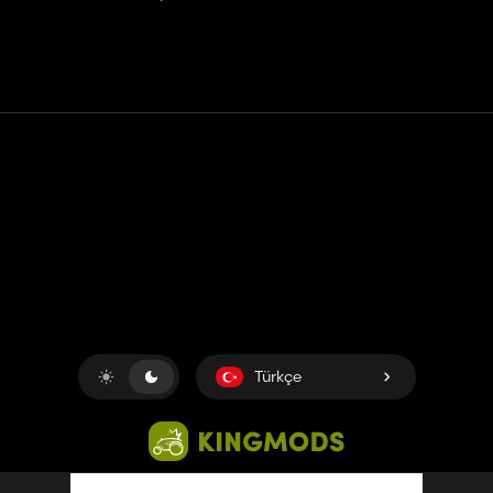
Temas etmek
Yardım
Hizmet Şartları
Gizlilik Politikası
Çerezleri yönet
Türkçe
Copyright © 2018-2026
King UP SAS
. Her hakkı saklıdır.