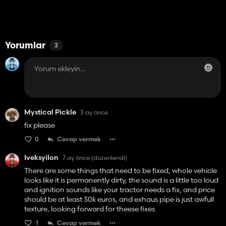
Yorumlar
2
Mystical Pickle
3 ay önce
fix please
0
Cevap vermek
Iveksyilon
7 ay önce
(düzenlendi)
There are some things that need to be fixed, whole vehicle
looks like it is permanently dirty, the sound is a little too loud
and ignition sounds like your tractor needs a fix, and price
should be at least 30k euros, and exhaus pipe is just awfull
texture, looking forward for theese fixes
1
Cevap vermek