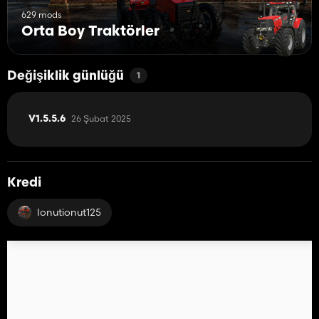
629 mods
Orta Boy Traktörler
Değişiklik günlüğü
1
26 Şubat 2025
V1.5.5.6
Kredi
Ionutionut125