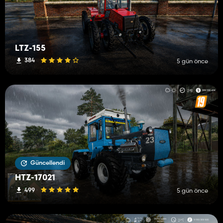
LTZ-155
384
5 gün önce
Güncellendi
HTZ-17021
499
5 gün önce