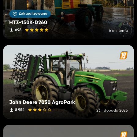
Zaktualizowano
HTZ-150K-D260
698
6 dni temu
John Deere 7030 AgroPark
8 954
23 listopada 2025