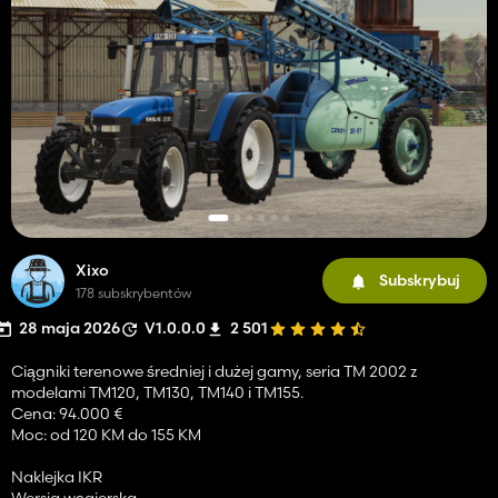
Xixo
Subskrybuj
178 subskrybentów
28 maja 2026
V1.0.0.0
2 501
Ciągniki terenowe średniej i dużej gamy, seria TM 2002 z
modelami TM120, TM130, TM140 i TM155.
Cena: 94.000 €
Moc: od 120 KM do 155 KM
Naklejka IKR
Wersja węgierska