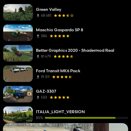
Green Valley
68 681
Maschio Gaspardo SP 8
384
Better Graphics 2020 - Shadermod Real
81 479
Ford Transit MK6 Pack
19 311
GAZ-3307
533
ITALIA_LIGHT_VERSION
85%