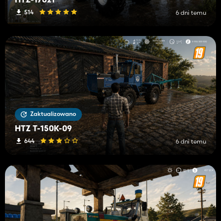
HTZ-17021
514
6 dni temu
Zaktualizowano
HTZ T-150K-09
644
6 dni temu