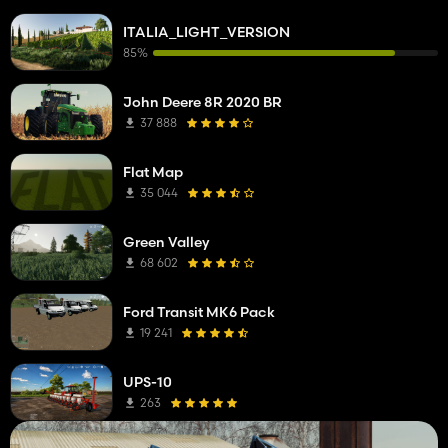
ITALIA_LIGHT_VERSION
85%
John Deere 8R 2020 BR
37 888
Flat Map
35 044
Green Valley
68 602
Ford Transit MK6 Pack
19 241
UPS-10
263