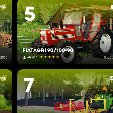
76%
5
FIATAGRI 90/100-90
36 207
 2020
11 se
14%
7