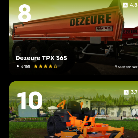
4.
8
Dezeure TPX 36S
6 158
9 september
3.
10