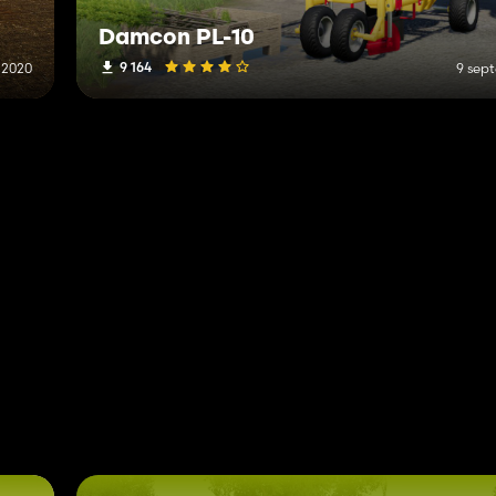
Damcon PL-10
9 164
 2020
9 sep