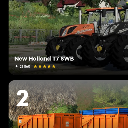
New Holland T7 SWB
21 860
2