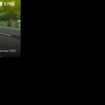
3.78%
tember 2020