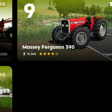
86%
9
Massey Ferguson 390
14 065
 2020
7 sep
78%