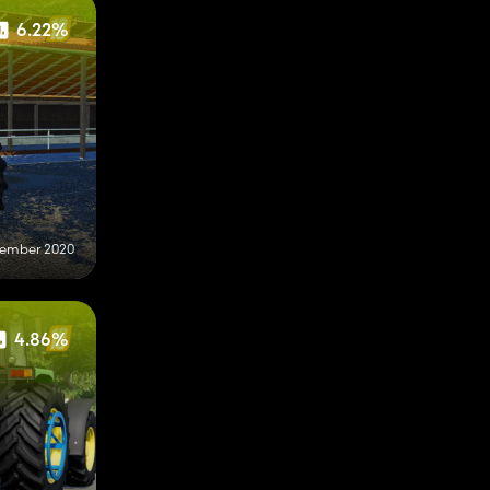
6.22%
ptember 2020
4.86%