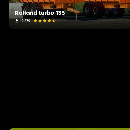
Rolland turbo 135
19 879