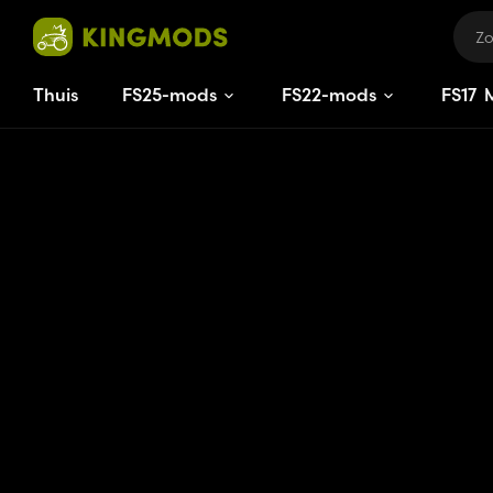
Thuis
FS25-mods
FS22-mods
FS
17