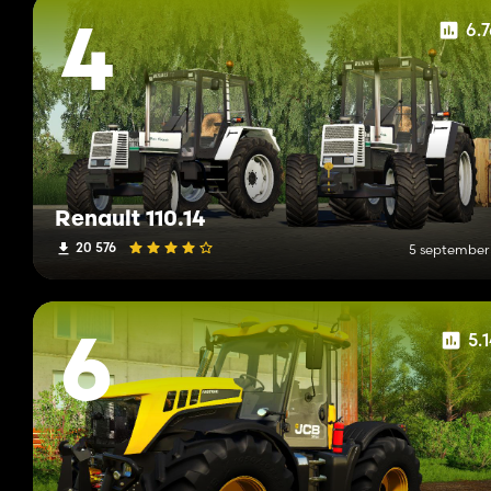
6.
4
Renault 110.14
20 576
5 september
5.
6