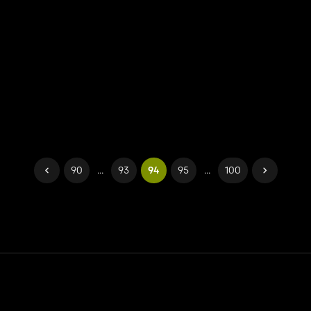
90
...
93
94
95
...
100
Contact