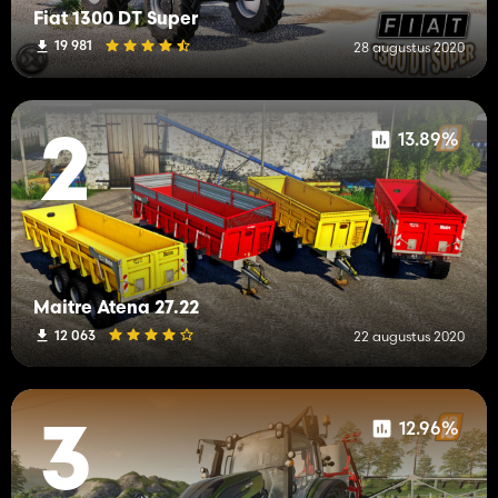
Fiat 1300 DT Super
19 981
28 augustus 2020
13.89%
2
Maitre Atena 27.22
12 063
22 augustus 2020
12.96%
3