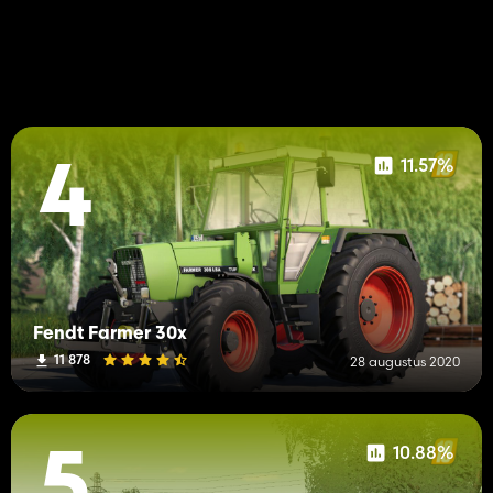
11.57%
4
Fendt Farmer 30x
11 878
28 augustus 2020
10.88%
5