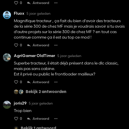
0
Antwoord
Fluox
5 jaar geleden
Magnifique tracteur , ça fait du bien d'avoir des tracteurs
de la série 300 de chez MF mais je voudrais savoir si tu avais
d'autre projets sur la série 300 de chez MF ? en tout cas
continue comme ça il est au top ce mod !
0
Antwoord
AgriGamer OldTimer
5 jaar geleden
Superbe tracteur, il était déjà présent dans le dlc classic,
mais pas sans cabine.
Est il privé ou public le frontloader mailleux?
0
Antwoord
Bekijk 2 antwoorden
joris29
5 jaar geleden
Trop bien
0
Antwoord
Bekijk 1 antwoord