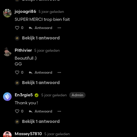
jojoagri86
5 jaar geleden
SUPER MERCI trop bien fait
0
Antwoord
Bekijk 1 antwoord
Pithivier
5 jaar geleden
Beautifull :)
GG
0
Antwoord
Bekijk 1 antwoord
En3rgie5
5 jaar geleden
Admin
Thank you !
0
Antwoord
Bekijk 1 antwoord
Massey57810
5 jaar geleden