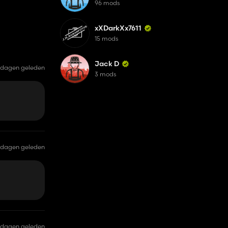
96 mods
xXDarkXx7611
15 mods
Jack D
 dagen geleden
3 mods
 dagen geleden
 dagen geleden