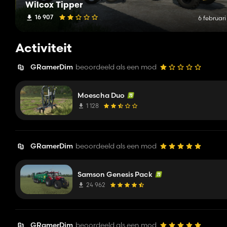
Wilcox Tipper
16 907
6 februar
Activiteit
GRamerDim
beoordeeld als een mod
Moescha Duo
1 128
GRamerDim
beoordeeld als een mod
Samson Genesis Pack
24 962
GRamerDim
beoordeeld als een mod