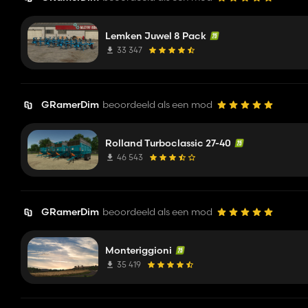
Lemken Juwel 8 Pack
33 347
GRamerDim
beoordeeld als een mod
Rolland Turboclassic 27-40
46 543
GRamerDim
beoordeeld als een mod
Monteriggioni
35 419