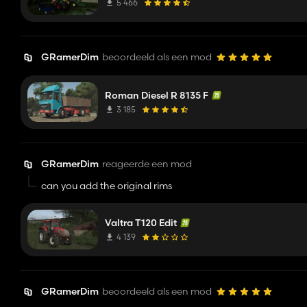
5 466
GRamerDim
beoordeeld als een mod
Roman Diesel R 8135 F
3 185
GRamerDim
reageerde een mod
can you add the original rims
Valtra T120 Edit
4 139
GRamerDim
beoordeeld als een mod