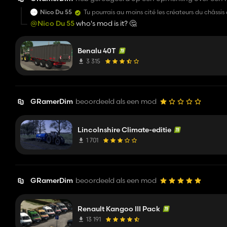
Nico Du 55
Tu pourrais au moins cité les créateurs du châssis 
@Nico Du 55
who's mod is it? 🤔
Benalu 40T
3 315
GRamerDim
beoordeeld als een mod
Lincolnshire Climate-editie
1 701
GRamerDim
beoordeeld als een mod
Renault Kangoo III Pack
13 191