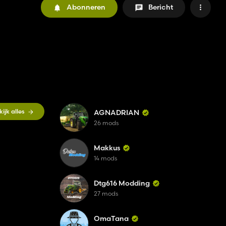
Abonneren
Bericht
kijk alles
AGNADRIAN
26 mods
Makkus
14 mods
Dtg616 Modding
27 mods
OmaTana