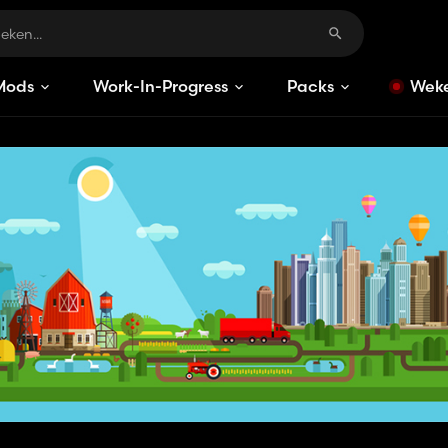
Mods
Work-In-Progress
Packs
Weke