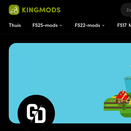
Thuis
FS25-mods
FS22-mods
FS
17