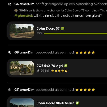
GRamerDim
heeft gereageerd op een opmerking over een
GibBilson
is there any chance for John Deere T5 combines (The n
@ghostttek
will the rims be the default ones from giant?
John Deere S7
85%
GRamerDim
beoordeeld als een mod
JCB 542-70 Agri
25 861
GRamerDim
beoordeeld als een mod
John Deere 8030 Series