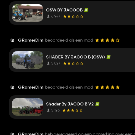
OSW BY JACOOB
6 947
GRamerDim
beoordeeld als een mod
SHADER BY JACOO B (OSW)
5 827
GRamerDim
beoordeeld als een mod
Shader By JACOO B V2
5 126
GRamerDim
heb gereageerd op een opmerking over een