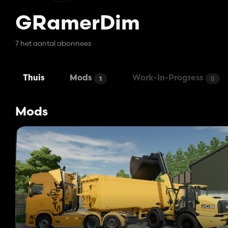
GRamerDim
7 het aantal abonnees
Thuis
Mods
Work-In-Progress
1
0
Mods