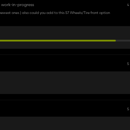
 work-in-progress
4
ewest ones ) also could you add to this S7 Wheels/Tire front option
5
5