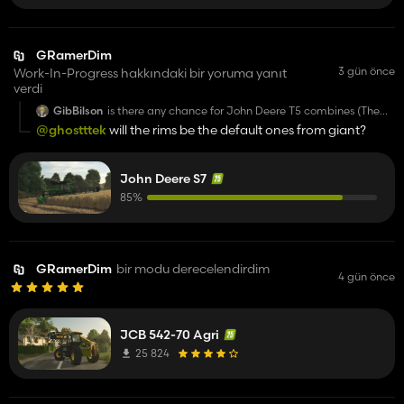
GRamerDim
3 gün önce
Work-In-Progress hakkındaki bir yoruma yanıt
verdi
GibBilson
is there any chance for John Deere T5 combines (The
newest ones ) also could you add to this S7 Wheels/Tire
@ghostttek
will the rims be the default ones from giant?
front option
John Deere S7
85%
GRamerDim
bir modu derecelendirdim
4 gün önce
JCB 542-70 Agri
25 824