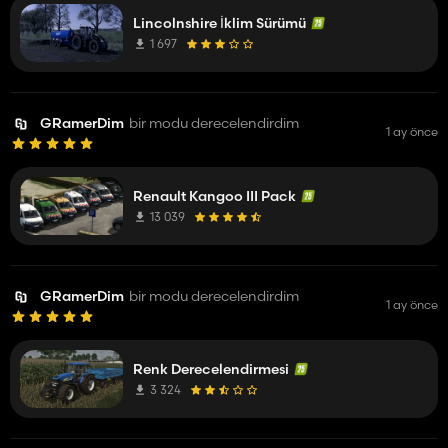
Lincolnshire İklim Sürümü
1 697
GRamerDim
bir modu derecelendirdim
1 ay önce
Renault Kangoo III Pack
13 039
GRamerDim
bir modu derecelendirdim
1 ay önce
Renk Derecelendirmesi
3 324