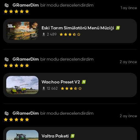
GRamerDim
bir modu derecelendirdim
1 ay önce
Eski Tarım Simülatörü Menü Müziği
2 489
GRamerDim
bir modu derecelendirdim
2 ay önce
Wachoo Preset V2
12 662
GRamerDim
bir modu derecelendirdim
2 ay önce
Valtra Paketi