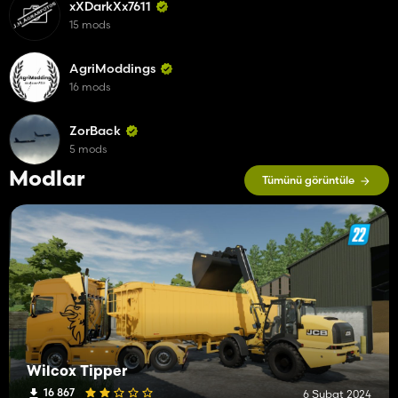
xXDarkXx7611
15 mods
AgriModdings
16 mods
ZorBack
5 mods
Modlar
Tümünü görüntüle
Wilcox Tipper
16 867
6 Şubat 2024