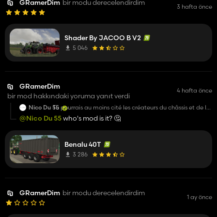
GRamerDim
bir modu derecelendirdim
3 hafta önce
Shader By JACOO B V2
5 046
GRamerDim
4 hafta önce
bir mod hakkındaki yoruma yanıt verdi
Nico Du 55
Tu pourrais au moins cité les créateurs du châssis et de la
caisse que tu as pris pour faire ton assemblage...
@Nico Du 55
who's mod is it? 🤔
Benalu 40T
3 286
GRamerDim
bir modu derecelendirdim
1 ay önce