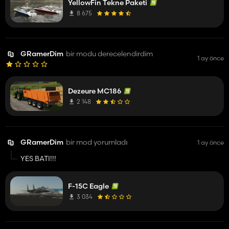
YellowFin Tekne Paketi
8 675
GRamerDim
bir modu derecelendirdim
1 ay önce
Dezeure MC186
2 148
GRamerDim
bir mod yorumladı
1 ay önce
YES BATI!!!
F-15C Eagle
3 034