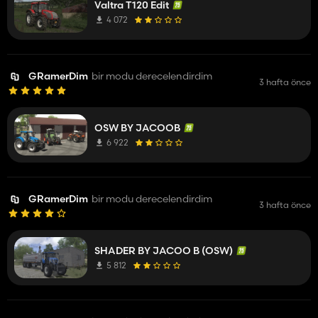
Valtra T120 Edit
4 072
GRamerDim
bir modu derecelendirdim
3 hafta önce
OSW BY JACOOB
6 922
GRamerDim
bir modu derecelendirdim
3 hafta önce
SHADER BY JACOO B (OSW)
5 812