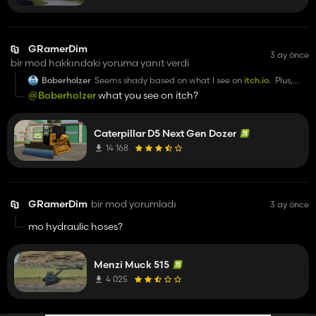
GRamerDim
3 ay önce
bir mod hakkındaki yoruma yanıt verdi
Boberholzer
Seems shady based on what I see on
itch.io
. Plus,
'best dozer on FS25' but no Terrafarm??
@Boberholzer
what you see on itch?
Caterpillar D5 Next Gen Dozer
14 168
GRamerDim
bir mod yorumladı
3 ay önce
mo hydraulic hoses?
Menzi Muck 515
4 025