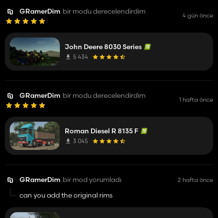
GRamerDim
bir modu derecelendirdim
4 gün önce
John Deere 8030 Series
5 434
GRamerDim
bir modu derecelendirdim
1 hafta önce
Roman Diesel R 8135 F
3 045
GRamerDim
bir mod yorumladı
2 hafta önce
can you add the original rims