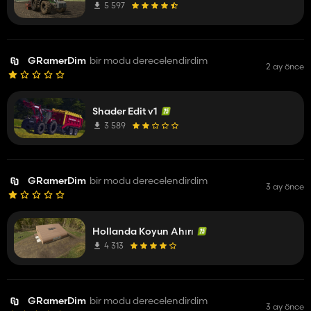
5 597
GRamerDim
bir modu derecelendirdim
2 ay önce
Shader Edit v1
3 589
GRamerDim
bir modu derecelendirdim
3 ay önce
Hollanda Koyun Ahırı
4 313
GRamerDim
bir modu derecelendirdim
3 ay önce