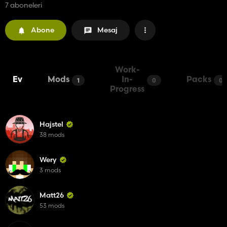
7 aboneleri
Abone
Mesaj
Work-
Ev
Mods
In-
Packs
1
0
0
Progress
Hajstel
38 mods
Wery
3 mods
Matt26
53 mods