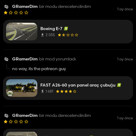
GRamerDim
bir modu derecelendirdim
1 ay önce
Boeing E-7
2 035
GRamerDim
bir mod yorumladı
1 ay önce
no way, its the patreon guy
FAST A26-60 yan panel araç çubuğu
1 681
GRamerDim
bir modu derecelendirdim
1 ay önce