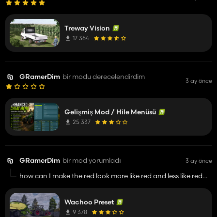
Treway Vision
17 364
GRamerDim
bir modu derecelendirdim
3 ay önce
Gelişmiş Mod / Hile Menüsü
25 337
GRamerDim
bir mod yorumladı
3 ay önce
how can I make the red look more like red and less like red
beet
Wachoo Preset
9 378