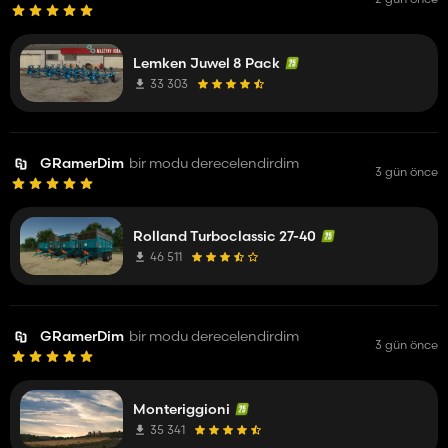
Lemken Juwel 8 Pack
33 303
GRamerDim
bir modu derecelendirdim
3 gün önce
Rolland Turboclassic 27-40
46 511
GRamerDim
bir modu derecelendirdim
3 gün önce
Monteriggioni
35 341