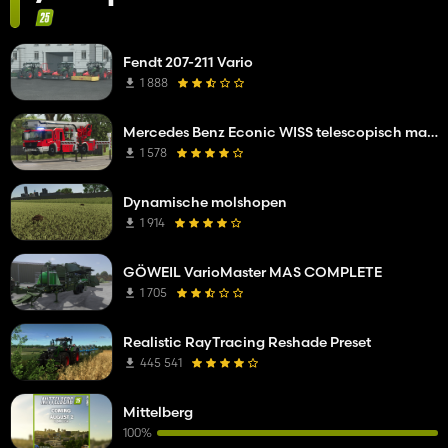
Fendt 207-211 Vario
1 888
Mercedes Benz Econic WISS telescopisch mastplatform
1 578
Dynamische molshopen
1 914
GÖWEIL VarioMaster MAS COMPLETE
1 705
Realistic RayTracing Reshade Preset
445 541
Mittelberg
100%