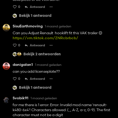
0
Antwoord
Bekijk 1 antwoord
SisuEarthmoving
1 maand geleden
Can you Adjust Renault hooklift fit this VAK trailer 😊
https://vm.tiktok.com/ZNRcbrbcb/
0
Antwoord
Bekijk 2 antwoorden
danigalan1
1 maand geleden
can you add licenseplate??
0
Antwoord
Bekijk 1 antwoord
Svobik91
1 maand geleden
for me there is 1 error: Error: Invalid mod name 'renault-
k480-6x4'! Characters allowed: (_, A-Z, a-z, 0-9). The first
character must not be a digit