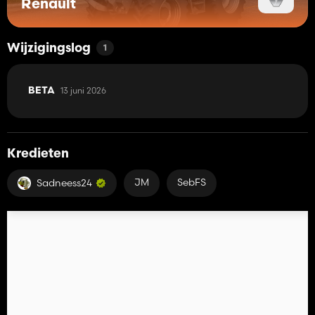
Renault
Wijzigingslog
1
13 juni 2026
BETA
Kredieten
JM
SebFS
Sadneess24