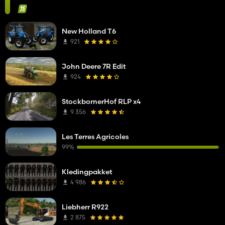
New Holland T6
921
John Deere 7R Edit
924
StockbornerHof RLP x4
9 356
Les Terres Agricoles
99%
Kledingpakket
4 986
Liebherr R922
2 875