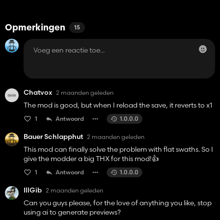
Opmerkingen
15
Chatvox
2 maanden geleden
The mod is good, but when I reload the save, it reverts to x1
1
Antwoord
1.0.0.0
Bauer Schlapphut
2 maanden geleden
This mod can finally solve the problem with flat swaths. So I
give the modder a big THX for this mod!👍️
1
Antwoord
1.0.0.0
IllGib
2 maanden geleden
Can you guys please, for the love of anything you like, stop
using ai to generate previews?