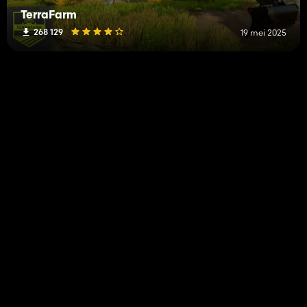
TerraFarm
268 129
19 mei 2025