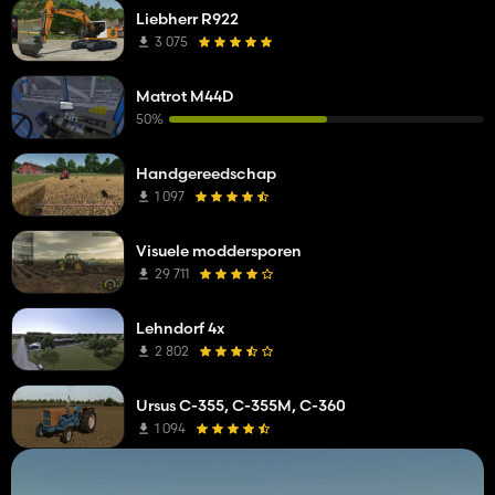
Liebherr R922
3 075
Matrot M44D
50%
Handgereedschap
1 097
Visuele moddersporen
29 711
Lehndorf 4x
2 802
Ursus C-355, C-355M, C-360
1 094