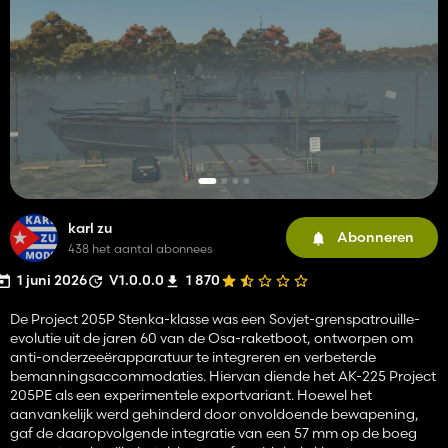
karl zu
Abonneren
438 het aantal abonnees
1 juni 2026
V1.0.0.0
1 870
De Project 205P Stenka-klasse was een Sovjet-grenspatrouille-
evolutie uit de jaren 60 van de Osa-raketboot, ontworpen om
anti-onderzeeërapparatuur te integreren en verbeterde
bemanningsaccommodaties. Hiervan diende het AK-225 Project
205PE als een experimentele exportvariant. Hoewel het
aanvankelijk werd gehinderd door onvoldoende bewapening,
gaf de daaropvolgende integratie van een 57 mm op de boeg