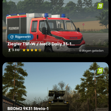
Bijgewerkt
Ziegler TSF-W / Iveco Daily 35-160
3 310
6 dagen geleden
BRDM2 9K31 Strela-1