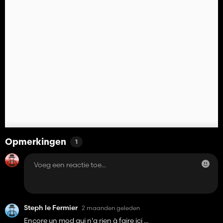
Opmerkingen
1
Steph le Fermier
2 maanden geleden
Encore un mod qui n'a rien à faire ici ...