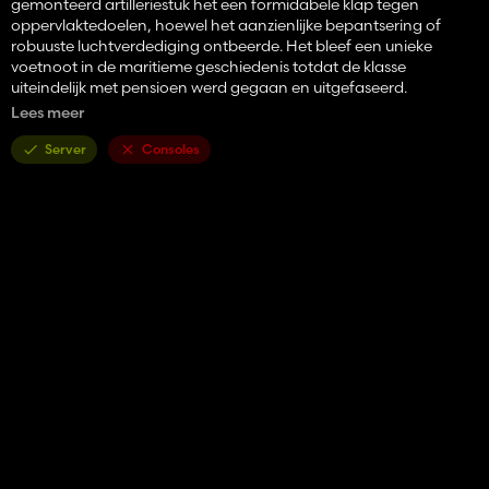
gemonteerd artilleriestuk het een formidabele klap tegen
oppervlaktedoelen, hoewel het aanzienlijke bepantsering of
robuuste luchtverdediging ontbeerde. Het bleef een unieke
voetnoot in de maritieme geschiedenis totdat de klasse
uiteindelijk met pensioen werd gegaan en uitgefaseerd.
Lees meer
Geïntegreerd het 57 mm boegkanon met realistische ballistiek en
een hoge vuursnelheid.
Server
Consoles
Het achterste 30 mm autocannon is bijgewerkt voor verbeterde
betrouwbaarheid van de inzet.
Verfijnde rompfysica om de rijeigenschappen van een
patrouillevaartuig beter weer te geven.
Aangepaste texturen met hoge resolutie toegevoegd om de Sea
Defender-configuratie van 2025 weer te geven.