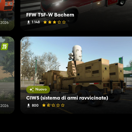
FFW TSF-W Bachern
1 148
o 2026
Nuovo
CIWS (sistema di armi ravvicinate)
800
o 2026