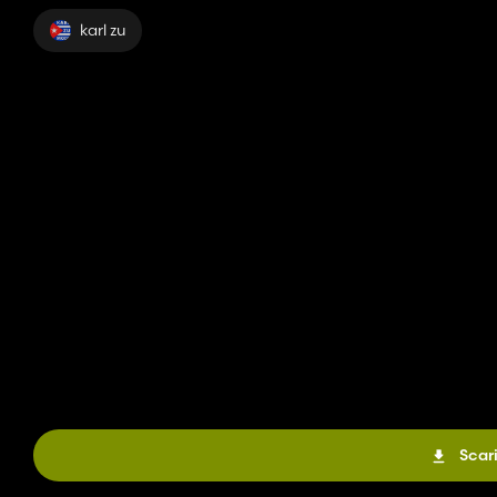
karl zu
Scar