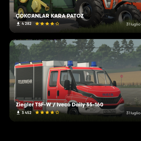
ÇOKCANLAR KARA PATOZ
4 282
31 lugli
Ziegler TSF-W / Iveco Daily 35-160
3 452
31 lugli