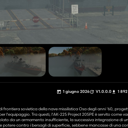
1 giugno 2026
V1.0.0.0
1 892
 frontiera sovietica della nave missilistica Osa degli anni '60, proge
er l'equipaggio. Tra questi, l'AK-225 Project 205PE è servito come va
lato da un armamento insufficiente, la successiva integrazione di un
le potere contro i bersagli di superficie, sebbene mancasse di una co