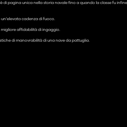
 di pagina unica nella storia navale fino a quando la classe fu infine 
e un'elevata cadenza di fuoco.
gliore affidabilità di ingaggio.
ristiche di manovrabilità di una nave da pattuglia.
entare la configurazione Sea Defender 2025.