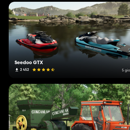
Seedoo GTX
2 452
5 gio