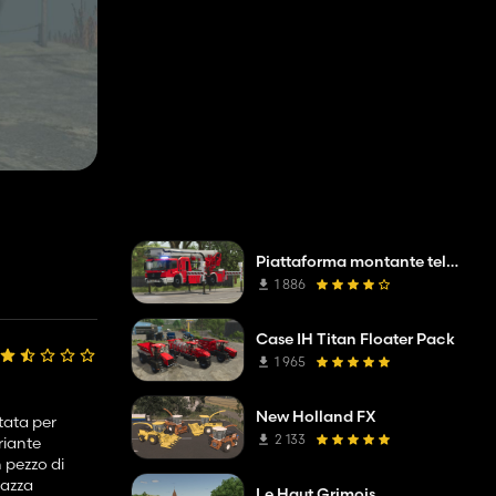
Piattaforma montante telescopica Mercedes Benz Econic WISS
1 886
Case IH Titan Floater Pack
1 965
New Holland FX
ttata per
2 133
riante
 pezzo di
razza
Le Haut Grimois