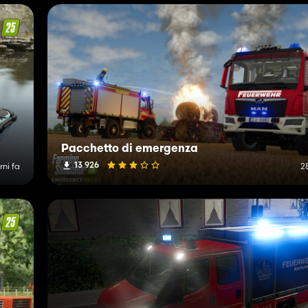
Pacchetto di emergenza
13 926
rni fa
2