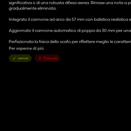
significativa o di una robusta difesa aerea. Rimase una nota a piè
gradualmente eliminata.
Integrato il cannone ad arco da 57 mm con balistica realistica 
Aggiornato il cannone automatico di poppa da 30 mm per una mi
Perfezionata la fisica dello scafo per riflettere meglio le caratte
Per saperne di più
Aggiunte texture personalizzate ad alta risoluzione per rappres
server
Console