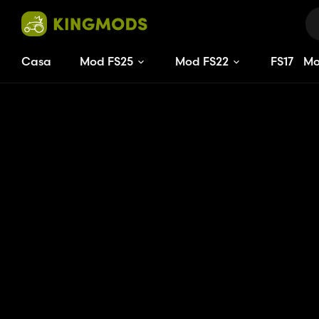
Casa
Mod FS25
Mod FS22
FS
17
M