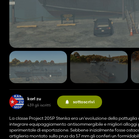
karl zu
sottoscrivi
439 gli iscritti
La classe Project 205P Stenka era un'evoluzione della pattuglia di
integrare equipaggiamento antisommergibile e migliori alloggi p
sperimentale di esportazione. Sebbene inizialmente fosse ostaco
artiglieria montato sulla prua da 57 mm gli conferì un formidabi