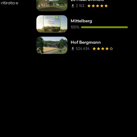
ritirata e
2 153
Mittelberg
100%
Hof Bergmann
524 634