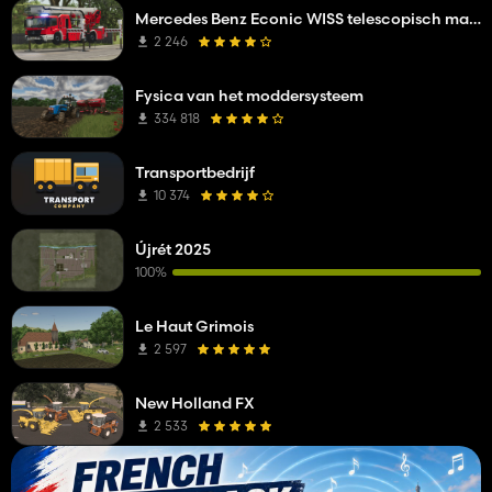
Mercedes Benz Econic WISS telescopisch mastplatform
2 246
Fysica van het moddersysteem
334 818
Transportbedrijf
10 374
Újrét 2025
100%
Le Haut Grimois
2 597
New Holland FX
2 533