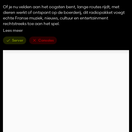
Of je nu velden aan het oogsten bent, lange routes rijdt, met
dieren werkt of ontspant op de boerderij, dit radiopakket voegt
echte Franse muziek, nieuws, cultuur en entertainment
rechtstreeks toe aan het spel.
Lees meer
Kenmerken:
Server
Consoles
18 Franse radiostations inbegrepen
Eenvoudige installatie
Werkt met Farming Simulator 25 internetradiosysteem
Inclusief muziek-, nieuws-, talk-, cultuur-, jazz-, klassiek- en
popstations
Perfect voor Franse kaarten en realistische Europese gameplay
Lichtgewicht XML-bestand, geen extra mods vereist
Inbegrepen stations:
France Inter, frankrijkinfo:, France Culture, France Musique, FIP,
Mouv’, NRJ, Nostalgie, Chérie FM, RTL, RTL2, Fun Radio, Europe
1, RFM, RMC, Skyrock, Radio Classique en TSF Jazz.
Installatie: