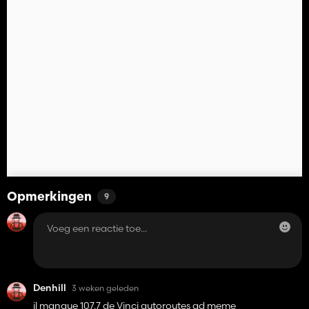
Opmerkingen
9
Denhill
3 weken geleden
il manque 107.7 de Vinci autoroutes qd meme