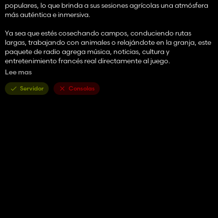
populares, lo que brinda a sus sesiones agrícolas una atmósfera
más auténtica e inmersiva.
Ya sea que estés cosechando campos, conduciendo rutas
largas, trabajando con animales o relajándote en la granja, este
paquete de radio agrega música, noticias, cultura y
entretenimiento francés real directamente al juego.
Lee mas
Características:
Servidor
Consolas
18 estaciones de radio francesas incluidas
Fácil instalación
Funciona con el sistema de radio por Internet Farming Simulator
25
Incluye estaciones de música, noticias, charlas, cultura, jazz,
clásica y pop.
Perfecto para mapas franceses y jugabilidad europea realista.
Archivo XML ligero, no se requieren modificaciones adicionales
Estaciones incluidas:
France Inter, franceinfo:, France Culture, France Musique, FIP,
Mouv’, NRJ, Nostalgie, Chérie FM, RTL, RTL2, Fun Radio, Europe
1, RFM, RMC, Skyrock, Radio Classique y TSF Jazz.