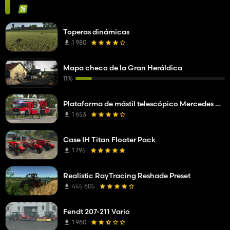
Toperas dinámicas
1 980
Mapa checo de la Gran Heráldica
11%
Plataforma de mástil telescópico Mercedes Benz Econic WISS
1 653
Case IH Titan Floater Pack
1 795
Realistic RayTracing Reshade Preset
445 605
Fendt 207-211 Vario
1 960