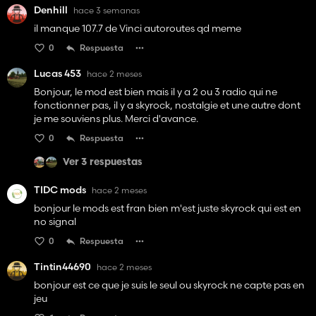
Denhill
hace 3 semanas
il manque 107.7 de Vinci autoroutes qd meme
0
Respuesta
Lucas 453
hace 2 meses
Bonjour, le mod est bien mais il y a 2 ou 3 radio qui ne
fonctionner pas, il y a skyrock, nostalgie et une autre dont
je me souviens plus. Merci d'avance.
0
Respuesta
Ver 3 respuestas
TIDC mods
hace 2 meses
bonjour le mods est fran bien m'est juste skyrock qui est en
no signal
0
Respuesta
Tintin44690
hace 2 meses
bonjour est ce que je suis le seul ou skyrock ne capte pas en
jeu