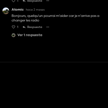
1
Respuesta
Atomic
hace 2 meses
Bonjours, quelqu'un pourrai m'aider car je n'arrive pas a
changer les radio
1
Respuesta
Ver 1 respuesta
Contacto
Ayudar
Términos de servicio
Política de privacidad
Administrar cookies