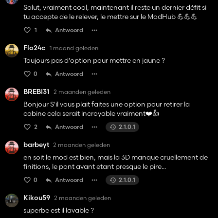
Salut, vraiment cool, maintenant il reste un dernier défit si
tu accepte de le relever, le mettre sur le ModHub 💪💪💪
1
Antwoord
Flo24c
1 maand geleden
Toujours pas d'option pour mettre en jaune ?
0
Antwoord
BREBI31
2 maanden geleden
Bonjour S'il vous plait faites une option pour retirer la
cabine cela serait incroyable vraiment❤️👍️
2
Antwoord
2.1.0.1
barbeyt
2 maanden geleden
en soit le mod est bien, mais la 3D manque cruellement de
finitions, le pont avant etant presque le pire...
0
Antwoord
2.1.0.1
Kikou59
2 maanden geleden
superbe est il lavable ?