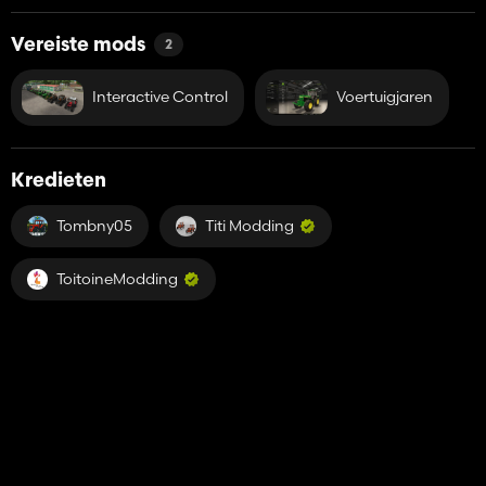
Vereiste mods
2
Interactive Control
Voertuigjaren
Kredieten
Tombny05
Titi Modding
ToitoineModding