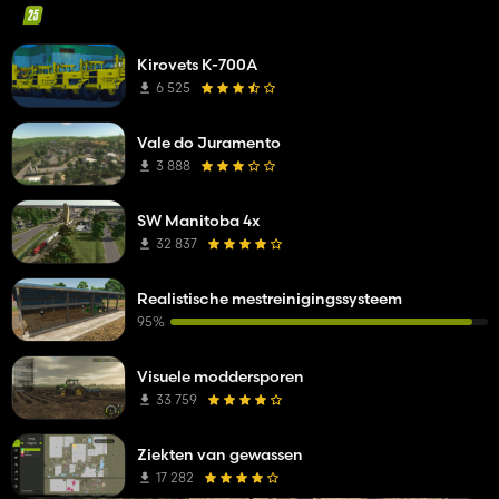
Kirovets K-700A
6 525
Vale do Juramento
3 888
SW Manitoba 4x
32 837
Realistische mestreinigingssysteem
95%
Visuele moddersporen
33 759
Ziekten van gewassen
17 282