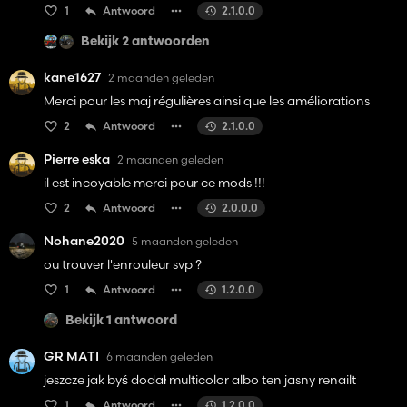
1
Antwoord
2.1.0.0
Bekijk 2 antwoorden
kane1627
2 maanden geleden
Merci pour les maj régulières ainsi que les améliorations
2
Antwoord
2.1.0.0
Pierre eska
2 maanden geleden
il est incoyable merci pour ce mods !!!
2
Antwoord
2.0.0.0
Nohane2020
5 maanden geleden
ou trouver l'enrouleur svp ?
1
Antwoord
1.2.0.0
Bekijk 1 antwoord
GR MATI
6 maanden geleden
jeszcze jak byś dodał multicolor albo ten jasny renailt
1
Antwoord
1.2.0.0