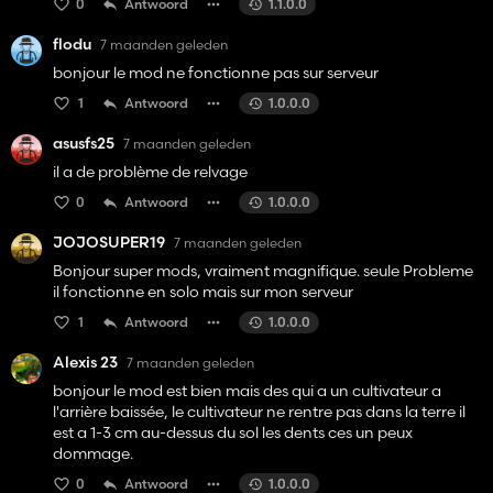
0
Antwoord
1.1.0.0
flodu
7 maanden geleden
bonjour le mod ne fonctionne pas sur serveur
1
Antwoord
1.0.0.0
asusfs25
7 maanden geleden
il a de problème de relvage
0
Antwoord
1.0.0.0
JOJOSUPER19
7 maanden geleden
Bonjour super mods, vraiment magnifique. seule Probleme
il fonctionne en solo mais sur mon serveur
1
Antwoord
1.0.0.0
Alexis 23
7 maanden geleden
bonjour le mod est bien mais des qui a un cultivateur a
l'arrière baissée, le cultivateur ne rentre pas dans la terre il
est a 1-3 cm au-dessus du sol les dents ces un peux
dommage.
0
Antwoord
1.0.0.0