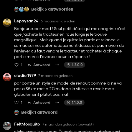
Bekijk 3 antwoorden
Lepaysan24
6 maanden geleden
Bonjour super mod ! Seul petit détail qui me chagrine c’est
que j’achète le tracteur en roue large je le trouve
magnifique ! Mais quand je quitte la partie et relance le
somac se met automatiquement dessus et pas moyen de
l’enlever ou faut vendre le tracteur et racheter à chaque
partie merci d’avance pour la réponse !
1
Antwoord
1.2.0.0
elodie 1979
7 maanden geleden
par contre un style de model de renault comme la ne va
pas a 35km met a 27km donc la vitesse a revoir mais
globalement plutot pas mal
1
Antwoord
1.1.0.0
Bekijk 1 antwoord
FeltMosquito
7 maanden geleden
(bewerkt)
nickel avec le relevage 👍️ mais le crochet d'attelage est