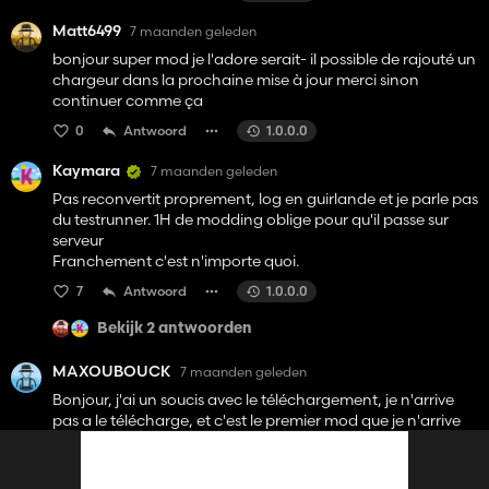
Matt6499
7 maanden geleden
bonjour super mod je l'adore serait- il possible de rajouté un
chargeur dans la prochaine mise à jour merci sinon
continuer comme ça
0
Antwoord
1.0.0.0
Kaymara
7 maanden geleden
Pas reconvertit proprement, log en guirlande et je parle pas
du testrunner. 1H de modding oblige pour qu'il passe sur
serveur
Franchement c'est n'importe quoi.
7
Antwoord
1.0.0.0
Bekijk 2 antwoorden
MAXOUBOUCK
7 maanden geleden
Bonjour, j'ai un soucis avec le téléchargement, je n'arrive
pas a le télécharge, et c'est le premier mod que je n'arrive
pas a télécharger avec ce site. Je sais pas ci c'est moi ou ça
fait ça a tout le monde. Avez une solution car je suis très
intéresser par le mod