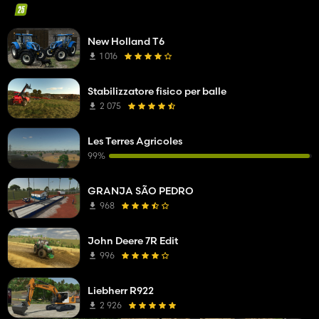
New Holland T6
1 016
Stabilizzatore fisico per balle
2 075
Les Terres Agricoles
99%
GRANJA SÃO PEDRO
968
John Deere 7R Edit
996
Liebherr R922
2 926