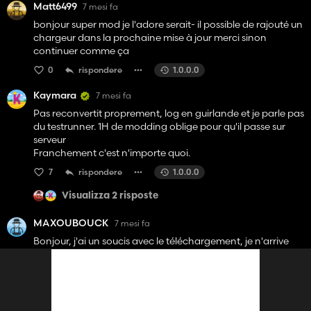
Matt6499
7 mesi fa
bonjour super mod je l'adore serait- il possible de rajouté un
chargeur dans la prochaine mise à jour merci sinon
continuer comme ça
0
rispondere
1.0.0.0
Kaymara
7 mesi fa
Pas reconvertit proprement, log en guirlande et je parle pas
du testrunner. 1H de modding oblige pour qu'il passe sur
serveur
Franchement c'est n'importe quoi.
7
rispondere
1.0.0.0
Visualizza 2 risposte
MAXOUBOUCK
7 mesi fa
Bonjour, j'ai un soucis avec le téléchargement, je n'arrive
pas a le télécharge, et c'est le premier mod que je n'arrive
pas a télécharger avec ce site. Je sais pas ci c'est moi ou ça
fait ça a tout le monde. Avez une solution car je suis très
intéresser par le mod