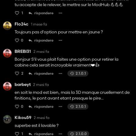
tu accepte de le relever, le mettre sur le ModHub 💪💪💪
1
rispondere
Flo24c
1 mese fa
Toujours pas d'option pour mettre en jaune ?
0
rispondere
BREBI31
2 mesi fa
Bonjour S'il vous plait faites une option pour retirer la
cabine cela serait incroyable vraiment❤️👍️
2
rispondere
2.1.0.1
barbeyt
2 mesi fa
en soit le mod est bien, mais la 3D manque cruellement de
finitions, le pont avant etant presque le pire...
0
rispondere
2.1.0.1
Kikou59
2 mesi fa
superbe est il lavable ?
1
rispondere
2.1.0.0