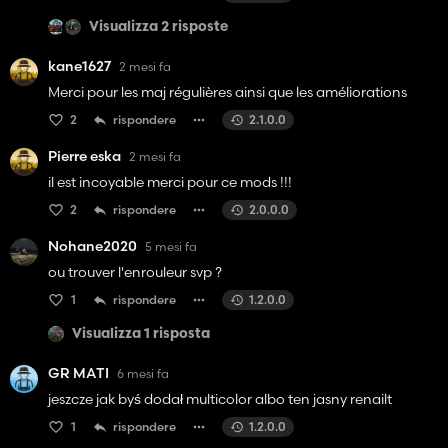
Visualizza 2 risposte
kane1627
2 mesi fa
Merci pour les maj régulières ainsi que les améliorations
2
rispondere
2.1.0.0
Pierre eska
2 mesi fa
il est incoyable merci pour ce mods !!!
2
rispondere
2.0.0.0
Nohane2020
5 mesi fa
ou trouver l'enrouleur svp ?
1
rispondere
1.2.0.0
Visualizza 1 risposta
GR MATI
6 mesi fa
jeszcze jak byś dodał multicolor albo ten jasny renailt
1
rispondere
1.2.0.0