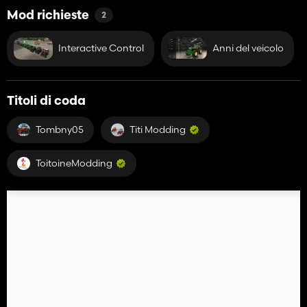
Mod richieste
2
Interactive Control
Anni del veicolo
Titoli di coda
Tombny05
Titi Modding
ToitoineModding