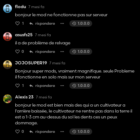
flodu
7 mesi fa
bonjour le mod ne fonctionne pas sur serveur
1
rispondere
1.0.0.0
asusfs25
7 mesi fa
il a de problème de relvage
0
rispondere
1.0.0.0
JOJOSUPER19
7 mesi fa
Bonjour super mods, vraiment magnifique. seule Probleme
il fonctionne en solo mais sur mon serveur
1
rispondere
1.0.0.0
Alexis 23
7 mesi fa
bonjour le mod est bien mais des qui a un cultivateur a
l'arrière baissée, le cultivateur ne rentre pas dans la terre il
est a 1-3 cm au-dessus du sol les dents ces un peux
dommage.
0
rispondere
1.0.0.0