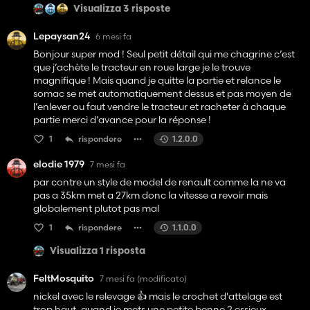
Visualizza 3 risposte
Lepaysan24
6 mesi fa
Bonjour super mod ! Seul petit détail qui me chagrine c’est
que j’achète le tracteur en roue large je le trouve
magnifique ! Mais quand je quitte la partie et relance le
somac se met automatiquement dessus et pas moyen de
l’enlever ou faut vendre le tracteur et racheter à chaque
partie merci d’avance pour la réponse !
1
rispondere
1.2.0.0
elodie 1979
7 mesi fa
par contre un style de model de renault comme la ne va
pas a 35km met a 27km donc la vitesse a revoir mais
globalement plutot pas mal
1
rispondere
1.1.0.0
Visualizza 1 risposta
FeltMosquito
7 mesi fa
(modificato)
nickel avec le relevage 👍️ mais le crochet d'attelage est
trop haut, quand je mets une petite benne 2 essieux