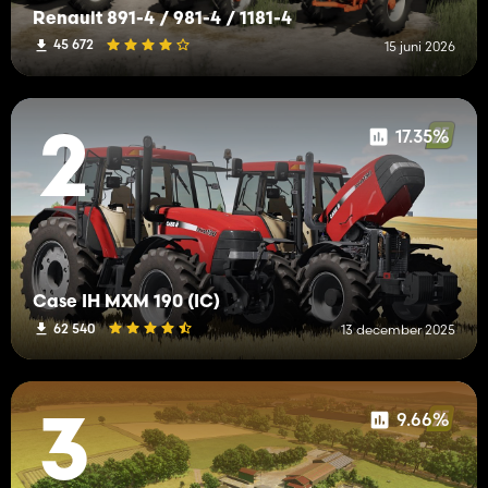
Renault 891-4 / 981-4 / 1181-4
45 672
15 juni 2026
17.35%
2
Case IH MXM 190 (IC)
62 540
13 december 2025
9.66%
3