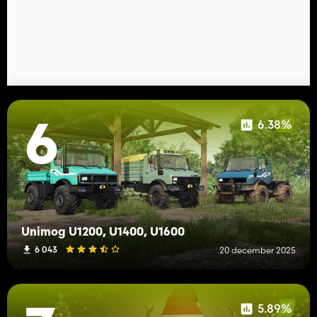
6.38%
6
Unimog U1200, U1400, U1600
6 043
20 december 2025
5.89%