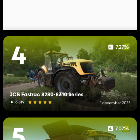
7.27%
4
JCB Fastrac 8280-8310 Series
6 819
1 december 2025
7.07%
5