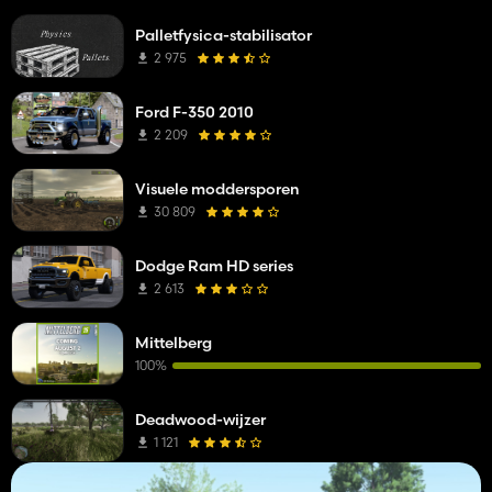
Palletfysica-stabilisator
2 975
Ford F-350 2010
2 209
Visuele moddersporen
30 809
Dodge Ram HD series
2 613
Mittelberg
100%
Deadwood-wijzer
1 121