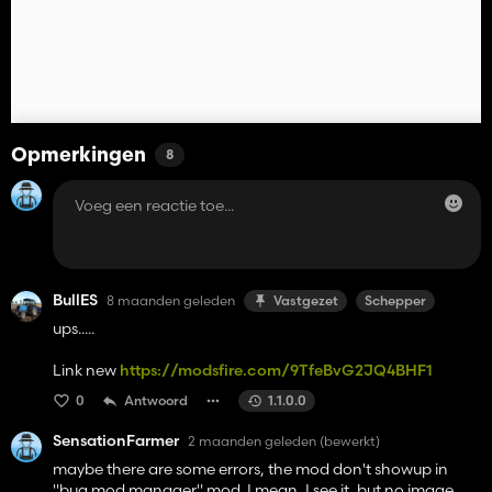
Opmerkingen
8
BullES
8 maanden geleden
Vastgezet
Schepper
ups.....
Link new
https://modsfire.com/9TfeBvG2JQ4BHF1
0
Antwoord
1.1.0.0
SensationFarmer
2 maanden geleden
(bewerkt)
maybe there are some errors, the mod don't showup in
"bug mod manager" mod. I mean, I see it, but no image