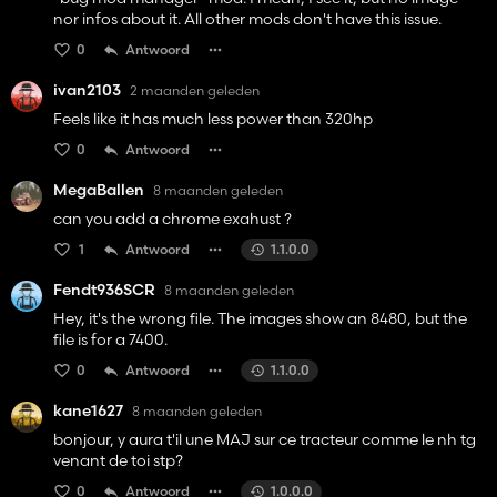
nor infos about it. All other mods don't have this issue.
0
Antwoord
ivan2103
2 maanden geleden
Feels like it has much less power than 320hp
0
Antwoord
MegaBallen
8 maanden geleden
can you add a chrome exahust ?
1
Antwoord
1.1.0.0
Fendt936SCR
8 maanden geleden
Hey, it's the wrong file. The images show an 8480, but the
file is for a 7400.
0
Antwoord
1.1.0.0
kane1627
8 maanden geleden
bonjour, y aura t'il une MAJ sur ce tracteur comme le nh tg
venant de toi stp?
0
Antwoord
1.0.0.0