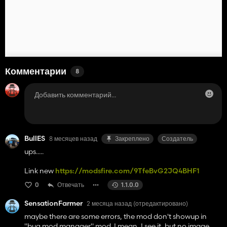
Комментарии
8
BullES
8 месяцев назад
Закреплено
Создатель
ups.....
Link new
https://modsfire.com/9TfeBvG2JQ4BHF1
0
Отвечать
1.1.0.0
SensationFarmer
2 месяца назад
(отредактировано)
maybe there are some errors, the mod don't showup in
"bug mod manager" mod. I mean, I see it, but no image