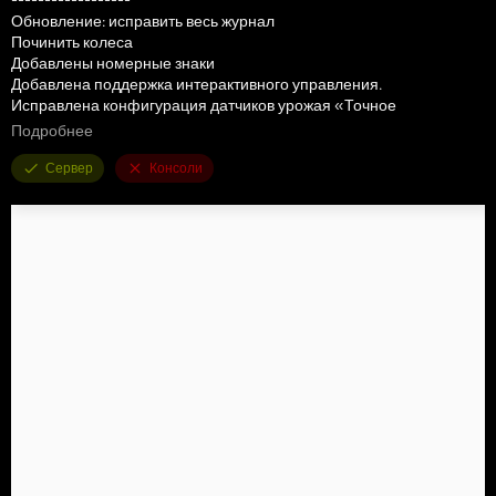
Обновление: исправить весь журнал
Починить колеса
Добавлены номерные знаки
Добавлена ​​поддержка интерактивного управления.
Исправлена ​​конфигурация датчиков урожая «Точное
земледелие».
Подробнее
Добавлен цвет дисков
Сервер
Консоли