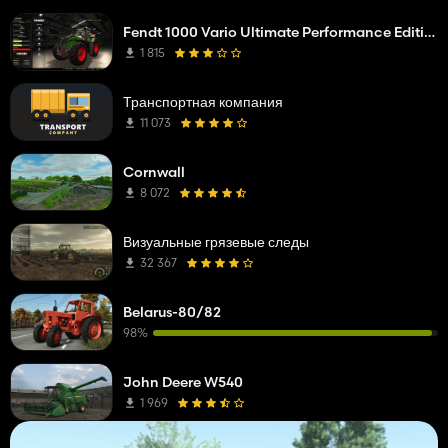
Fendt 1000 Vario Ultimate Performance Edition
1 815
Транспортная компания
11 073
Cornwall
8 072
Визуальные грязевые следы
32 367
Belarus-80/82
98%
John Deere W540
1 969