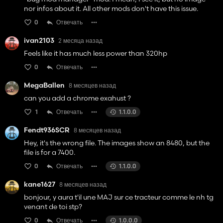
nor infos about it. All other mods don't have this issue.
0
Отвечать
ivan2103
2 месяца назад
Feels like it has much less power than 320hp
0
Отвечать
MegaBallen
8 месяцев назад
can you add a chrome exahust ?
1
Отвечать
1.1.0.0
Fendt936SCR
8 месяцев назад
Hey, it's the wrong file. The images show an 8480, but the
file is for a 7400.
0
Отвечать
1.1.0.0
kane1627
8 месяцев назад
bonjour, y aura t'il une MAJ sur ce tracteur comme le nh tg
venant de toi stp?
0
Отвечать
1.0.0.0