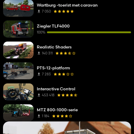
Wartburg -toerist met caravan
7 050
Ziegler TLF4000
100%
Realistic Shaders
140 311
PTS-12-platform
7 283
Interactive Control
453 418
MTZ 800-1000-serie
1 184