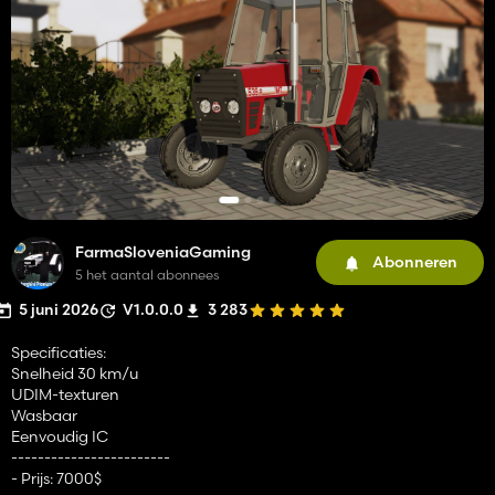
FarmaSloveniaGaming
Abonneren
5 het aantal abonnees
5 juni 2026
V1.0.0.0
3 283
Specificaties:
Snelheid 30 km/u
UDIM-texturen
Wasbaar
Eenvoudig IC
------------------------
- Prijs: 7000$