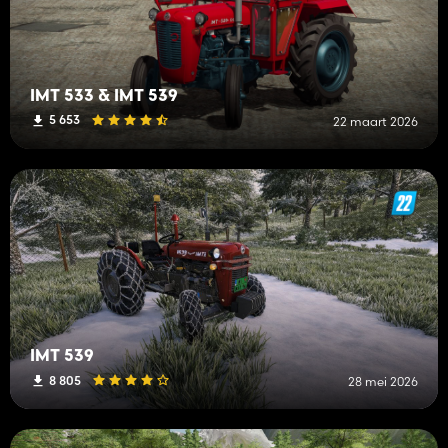
IMT 533 & IMT 539
5 653
22 maart 2026
IMT 539
8 805
28 mei 2026