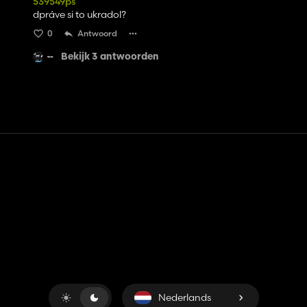
539549ps
dpráve si to ukradol?
0
Antwoord
Bekijk 3 antwoorden
Contact
Hulp
Servicevoorwaarden
Privacybeleid
Beheer cookies
Nederlands