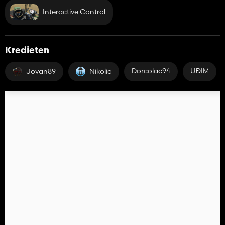
Interactive Control
Kredieten
Dorcolac94
UĐIM
Jovan89
Nikolic