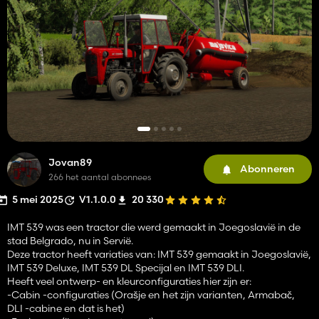
Jovan89
Abonneren
266 het aantal abonnees
5 mei 2025
V1.1.0.0
20 330
IMT 539 was een tractor die werd gemaakt in Joegoslavië in de
stad Belgrado, nu in Servië.
Deze tractor heeft variaties van: IMT 539 gemaakt in Joegoslavië,
IMT 539 Deluxe, IMT 539 DL Specijal en IMT 539 DLI.
Heeft veel ontwerp- en kleurconfiguraties hier zijn er:
-Cabin -configuraties (Orašje en het zijn varianten, Armabač,
DLI -cabine en dat is het)