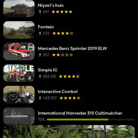
Niyazi's huis
661
Fontein
525
Mercedes Benz Sprinter 2019 ELW
557
Simple IC
826 515
Interactive Control
453 927
International Harvester 315 Cultimulcher
70%