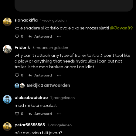
slanackifla
1 week geleden
koje shadere si koristio ovdje ako se mozes sjetiti
@Jovan89
0
Antwoord
Friderik
8 maanden geleden
why can't i attach any type of trailer to it. a 3 point tool like
a plow or anything that needs hydraulics i can but not
trailer. is the mod broken or am i an idiot
0
Antwoord
Bekijk 2 antwoorden
aleksababickoo
1 jaar geleden
mod mi koci nazalost
0
Antwoord
petar55555555
1 jaar geleden
oće majevica biti javna?