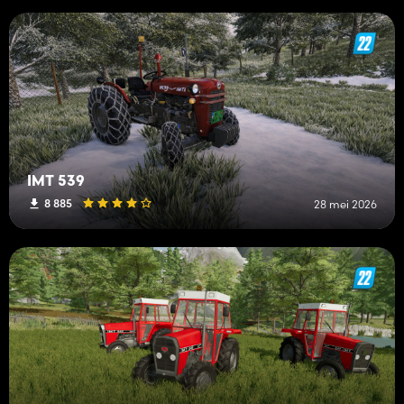
IMT 539
8 885
28 mei 2026