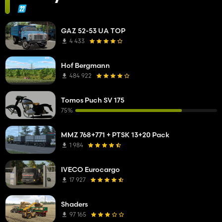
GAZ 52-53 UA TOP
4 433
Hof Bergmann
484 922
Tomos Puch SV 175
75%
MMZ 768+771 + PTSK 13+20 Pack
1 984
IVECO Eurocargo
17 927
Shaders
97 165