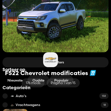
Filters
Sorteer op
FS22 Chevrolet modificaties
Nieuwste
Oudste
Populair
176 mods
Pagina 1 van 15
Categorieën
Auto's
158
Vrachtwagens
18