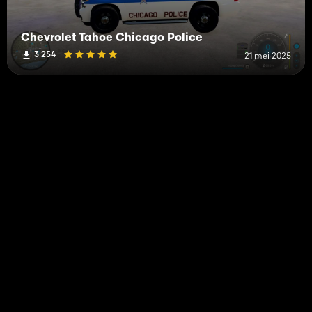
Chevrolet Tahoe Chicago Police
3 254
21 mei 2025