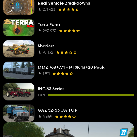
Real Vehicle Breakdowns
271 422
Terra Farm
293 973
Shaders
97 132
MMZ 768+771 + PTSK 13+20 Pack
1 911
IHC 33 Series
100%
GAZ 52-53 UA TOP
4 359