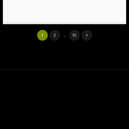
1
2
...
10
Contact
Hulp
Servicevoorwaarden
Privacybeleid
Beheer cookies