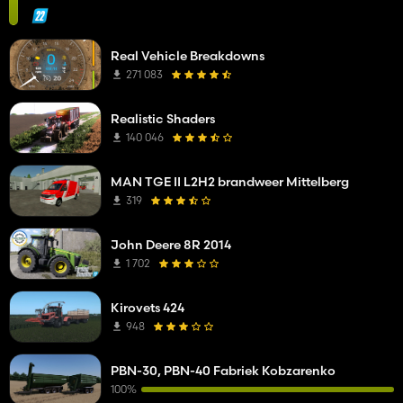
Real Vehicle Breakdowns
271 083
Realistic Shaders
140 046
MAN TGE II L2H2 brandweer Mittelberg
319
John Deere 8R 2014
1 702
Kirovets 424
948
PBN-30, PBN-40 Fabriek Kobzarenko
100%