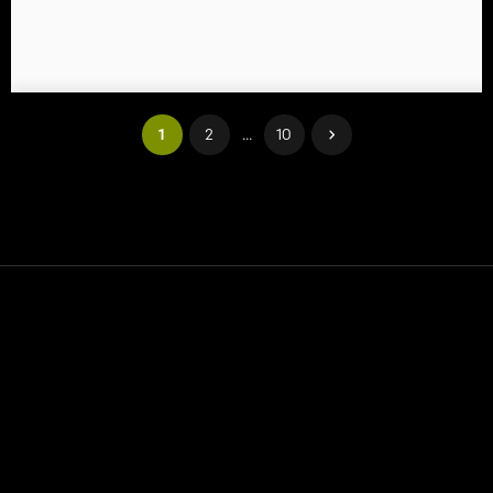
1
2
...
10
Contact
Hulp
Servicevoorwaarden
Privacybeleid
Beheer cookies