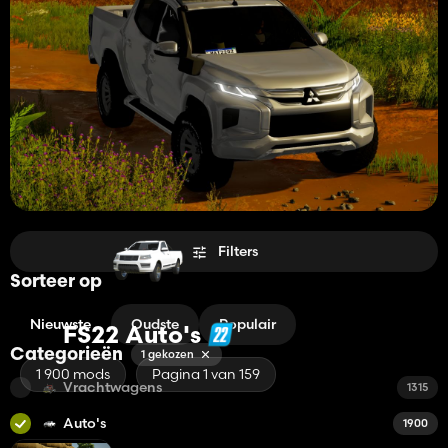
Filters
Sorteer op
Nieuwste
Oudste
Populair
FS22 Auto's
Categorieën
1 gekozen
1 900 mods
Pagina 1 van 159
Vrachtwagens
1315
Auto's
1900