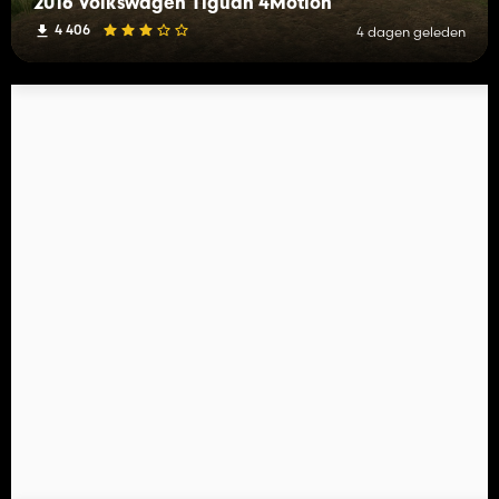
2016 Volkswagen Tiguan 4Motion
4 406
4 dagen geleden