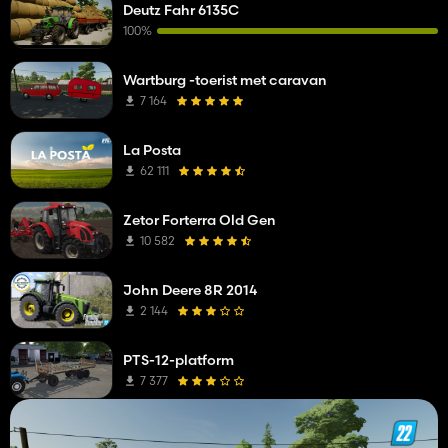
Deutz Fahr 6135C
100%
Wartburg -toerist met caravan
7 164
La Posta
62 111
Zetor Forterra Old Gen
10 582
John Deere 8R 2014
2 144
PTS-12-platform
7 377