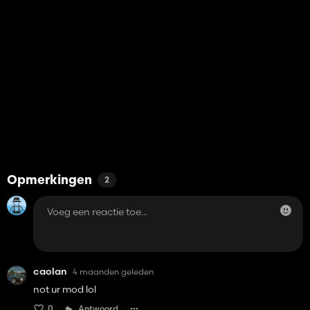
Opmerkingen
2
caolan
4 maanden geleden
not ur mod lol
0
Antwoord