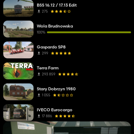
BSS 16.12 / 17.13 Edit
275
Wola Brudnowska
100%
Gaspardo SP8
299
Terra Farm
293 859
Stary Dobrzyn 1980
1 055
IVECO Eurocargo
17 886