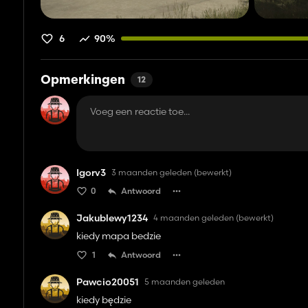
6
90%
Opmerkingen
12
Igorv3
3 maanden geleden
(bewerkt)
0
Antwoord
Jakublewy1234
4 maanden geleden
(bewerkt)
kiedy mapa bedzie
1
Antwoord
Pawcio20051
5 maanden geleden
kiedy będzie