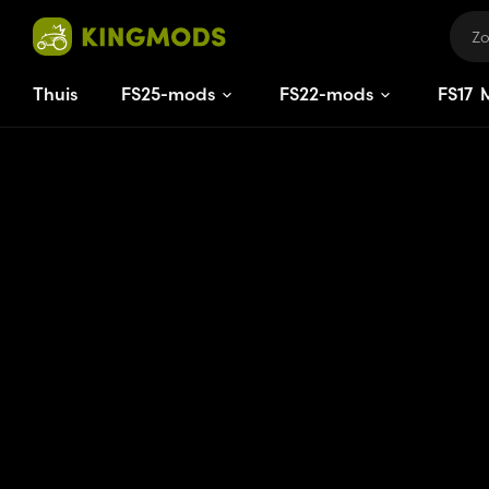
Thuis
FS25-mods
FS22-mods
FS
17