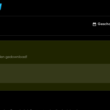
Gescha
rden gedownload!