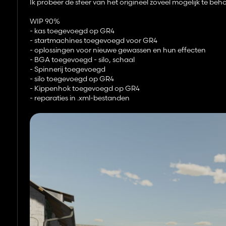
Ik probeer de sfeer van het origineel zoveel mogelijk te behou
WIP 90%
- kas toegevoegd op GR4
- startmachines toegevoegd voor GR4
- oplossingen voor nieuwe gewassen en hun effecten
- BGA toegevoegd - silo, schaal
- Spinnerij toegevoegd
- silo toegevoegd op GR4
- Kippenhok toegevoegd op GR4
- reparaties in .xml-bestanden