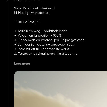
Wola Brudniwska bekeerd
📊 Huidige werkstatus:
Totale WIP: 81,1%
✔ Terrein en weg – praktisch klaar
✔ Velden en landerijen – 100%
✔ Gebouwen en boerderijen – bijna gesloten
✔ Schilderij en details – ongeveer 90%
✔ Infrastructuur – het meeste werkt
⚠ Testen en optimaliseren – in uitvoering
De belangrijkste dingen om te doen waren:
Lees meer
--biogasinstallatie
kleine schildercorrecties
-tests in normale gameplay
-optimalisatie en foutdetectie